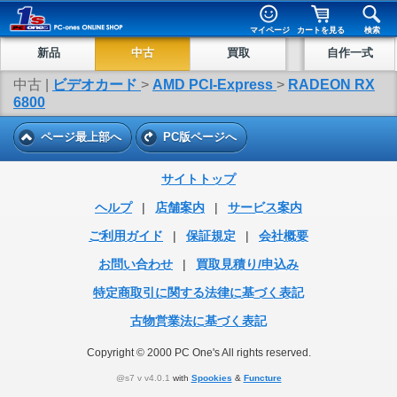
マイページ
カートを見る
検索
新品
中古
買取
自作一式
中古 |
ビデオカード
>
AMD PCI-Express
>
RADEON RX
6800
ページ最上部へ
PC版ページへ
サイトトップ
ヘルプ
|
店舗案内
|
サービス案内
ご利用ガイド
|
保証規定
|
会社概要
お問い合わせ
|
買取見積り/申込み
特定商取引に関する法律に基づく表記
古物営業法に基づく表記
Copyright © 2000 PC One's All rights reserved.
@s7 v v4.0.1
with
Spookies
&
Functure