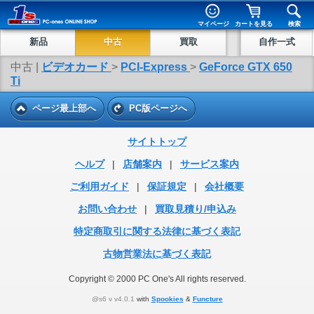
マイページ
カートを見る
検索
新品
中古
買取
自作一式
中古 |
ビデオカード
>
PCI-Express
>
GeForce GTX 650
Ti
ページ最上部へ
PC版ページへ
サイトトップ
ヘルプ
|
店舗案内
|
サービス案内
ご利用ガイド
|
保証規定
|
会社概要
お問い合わせ
|
買取見積り/申込み
特定商取引に関する法律に基づく表記
古物営業法に基づく表記
Copyright © 2000 PC One's All rights reserved.
@s6 v v4.0.1
with
Spookies
&
Functure