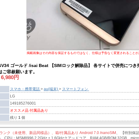
掲載画像はその内容を保証するものではなく、仕様は予告なく変更されることが
V34 ゴールド /isai Beat 【SIMロック解除品】 各サイトで併売につき
はご容赦願います。
:
6,980
円
スマホ・携帯電話
>
au(端末)
>
スマートフォン
LG
149185276001
オススメ品 付属品あり
残り
1
個
ンク（未使用、新品同様品）、箱/付属品あり Android 7.0 /nanoSIM
、 【特別保証1
PU：MSM8996 2.2GHz + 1.6GHzクアッドコア、RAM 4GB/ROM 32GB、m