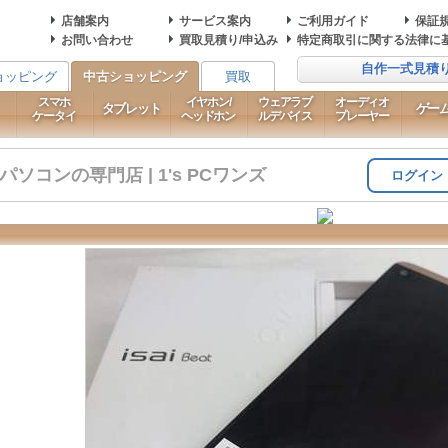
店舗案内
サービス案内
ご利用ガイド
保証
お問い合わせ
買取見積り/申込み
特定商取引に関する法律に
自作一式見積
ョッピング
中古ショッピング
買取
スマホ
イヤホン/
ウェアラブ
オーディオ
タブレット
ゲー
ケータイ
ヘッドホン
ルデバイス
プレーヤー
コンの専門店 | 1's PCワンズ
ログイン