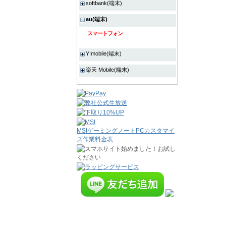
softbank(端末)
au(端末)
スマートフォン
Y!mobile(端末)
楽天 Mobile(端末)
MSIゲーミングノートPCカスタマイ
ズ作業料金表