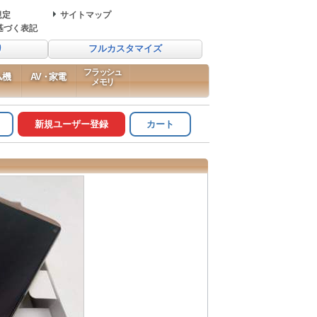
規定
サイトマップ
基づく表記
り
フルカスタマイズ
フラッシュ
ム機
AV・家電
メモリ
新規ユーザー登録
カート