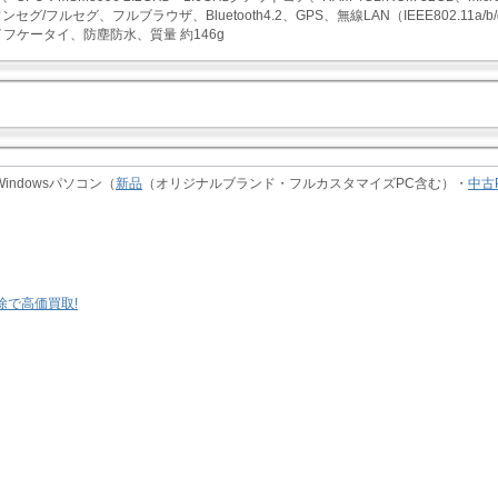
グ/フルセグ、フルブラウザ、Bluetooth4.2、GPS、無線LAN（IEEE802.11a/b/g/n
イフケータイ、防塵防水、質量 約146g
indowsパソコン（
新品
（オリジナルブランド・フルカスタマイズPC含む）・
中古