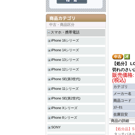
中古・商品区分
スマホ・携帯電話
iPhone 16シリーズ
iPhone 14シリーズ
iPhone 13シリーズ
【処分】 LG
切れのさい
iPhone 12シリーズ
販売価格
iPhone SE(第3世代)
(税込)
カテゴリ
iPhone 11シリーズ
メーカー名
iPhone SE(第2世代)
商品コード
ｽﾃｰﾀｽ
iPhone Xシリーズ
在庫目安
iPhone 8シリーズ
商品の詳細
SONY
【処分品】Sラ
タッチパネル、C