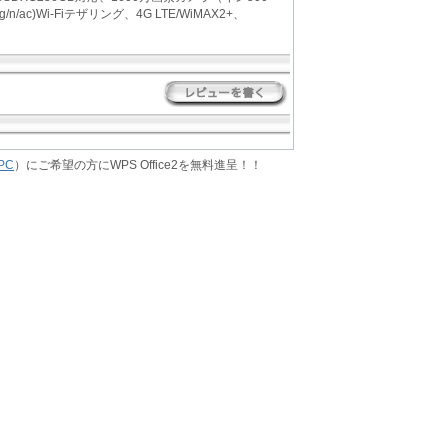
/ac)Wi-Fiテザリング、4G LTE/WiMAX2+、
PC
）にご希望の方にWPS Office2を無料進呈！！