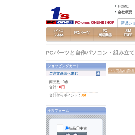
HOME
会社概要
新品シ
パソコ
PC
SIM
PCパーツ
ン本体
周辺機器
FREE
PCパーツと自作パソコン・組み立てパソ
ショッピングカート
中古商品の詳細
ご注文画面へ進む
商品数 : 0点
合計 :
0円
合計付与ポイント :
0pt
検索フォーム
新品
中古