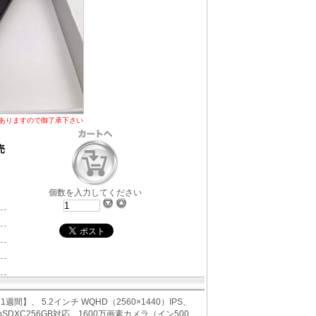
ありますので御了承下さい
売
個数を入力してください
週間】、 5.2インチ WQHD（2560×1440）IPS、
icroSDXC256GB対応、1600万画素カメラ（イン500