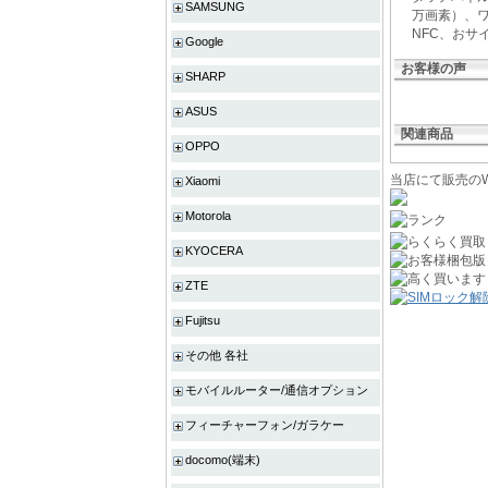
SAMSUNG
万画素）、ワンセ
NFC、おサ
Google
お客様の声
SHARP
ASUS
関連商品
OPPO
当店にて販売のW
Xiaomi
Motorola
KYOCERA
ZTE
Fujitsu
その他 各社
モバイルルーター/通信オプション
フィーチャーフォン/ガラケー
docomo(端末)