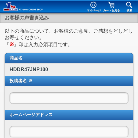
マイページ
カートを見る
検索
お客様の声書き込み
以下の商品について、お客様のご意見、ご感想をどしどし
お寄せください。
「
※
」印は入力必須項目です。
商品名
HDDR47JNP100
投稿者名 ※
ホームページアドレス