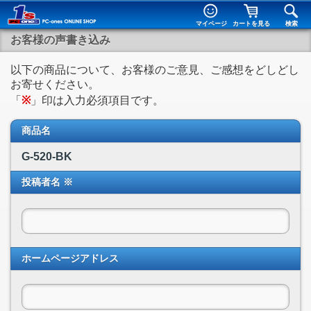
マイページ
カートを見る
検索
お客様の声書き込み
以下の商品について、お客様のご意見、ご感想をどしどし
お寄せください。
「
※
」印は入力必須項目です。
商品名
G-520-BK
投稿者名 ※
ホームページアドレス