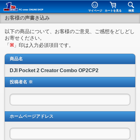
マイページ
カートを見る
検索
お客様の声書き込み
以下の商品について、お客様のご意見、ご感想をどしどし
お寄せください。
「
※
」印は入力必須項目です。
商品名
DJI Pocket 2 Creator Combo OP2CP2
投稿者名 ※
ホームページアドレス