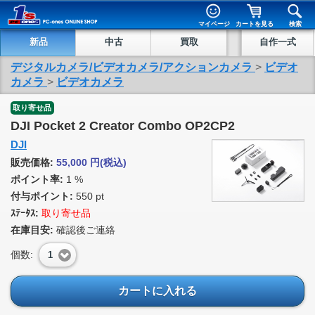
マイページ
カートを見る
検索
新品
中古
買取
自作一式
デジタルカメラ/ビデオカメラ/アクションカメラ
>
ビデオ
カメラ
>
ビデオカメラ
取り寄せ品
DJI Pocket 2 Creator Combo OP2CP2
DJI
販売価格:
55,000
円
(税込)
ポイント率:
1 %
付与ポイント:
550 pt
ｽﾃｰﾀｽ:
取り寄せ品
在庫目安:
確認後ご連絡
個数:
1
カートに入れる