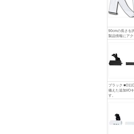
90cmの長さを
製品情報にアク
ブラック ■O11D E
備えた追加I/
す。