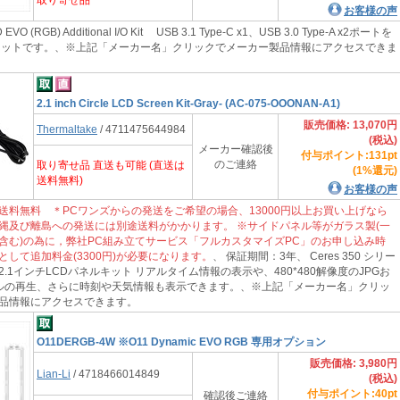
お客様の声
VO (RGB) Additional I/O Kit USB 3.1 Type-C x1、USB 3.0 Type-A x2ポートを
Oキットです。、※上記「メーカー名」クリックでメーカー製品情報にアクセスできま
2.1 inch Circle LCD Screen Kit-Gray- (AC-075-OOONAN-A1)
販売価格: 13,070円
Thermaltake
/ 4711475644984
(税込)
メーカー確認後
付与ポイント:131pt
のご連絡
取り寄せ品 直送も可能 (直送は
(1%還元)
送料無料)
お客様の声
送料無料 ＊PCワンズからの発送をご希望の場合、13000円以上お買い上げなら
縄及び離島への発送には別途送料がかかります。 ※サイドパネル等がガラス製(一
含む)の為に，弊社PC組み立てサービス「フルカスタマイズPC」のお申し込み時
として追加料金(3300円)が必要になります。
、 保証期間：3年、 Ceres 350 シリー
.1インチLCDパネルキット リアルタイム情報の表示や、480*480解像度のJPGお
イルの再生、さらに時刻や天気情報も表示できます。、※上記「メーカー名」クリッ
品情報にアクセスできます。
O11DERGB-4W ※O11 Dynamic EVO RGB 専用オプション
販売価格: 3,980円
Lian-Li
/ 4718466014849
(税込)
付与ポイント:40pt
確認後ご連絡