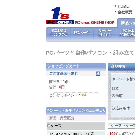
HOME
会社概要
新品シ
第二土曜日
サーバー
PC本体
PCパーツ
はワンズの日
用メモリ
PC周辺機
PCパーツと自作パソコン・組み立てパソ
ショッピングカート
ご注文画面へ進む
キーワード検
商品数 : 0点
合計 :
0円
価格
合計付与ポイント :
0pt
表示順
絞込み条件
PCパーツ・自作パソコン 商品カテゴリ
新品・商品区分
ケース
ケース
>
ケー
100
件の商品が
E-ATX／ATX／microATX対応