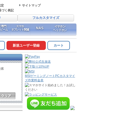
規定
サイトマップ
基づく表記
り
フルカスタマイズ
PC専門
スマホ
イヤホン
NAS
イビーム
タブレット関連
ヘッドホン
新規ユーザー登録
カート
検索
MSIゲーミングノートPCカスタマイ
ズ作業料金表