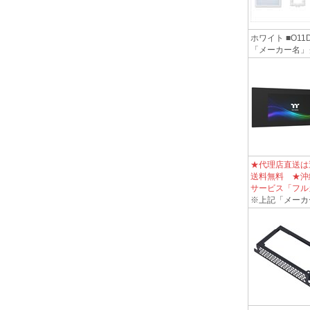
ホワイト ■O11
「メーカー名」
★代理店直送は
送料無料 ★沖
サービス「フル
※上記「メーカ