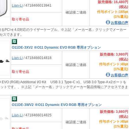
販売価格: 16,480円
Lian-Li
/ 4718466013941
(税込)
付与ポイント:165pt
確認後ご連絡
(1%還元)
取り寄せ品
お客様の声
誇るPCI-e 4.0対応のライザーケーブル、※上記「メーカー名」クリックでメーカー
セスできます。
O11DE-3XV2 ※O11 Dynamic EVO RGB 専用オプション
販売価格: 3,980円
Lian-Li
/ 4718466014818
(税込)
付与ポイント:40pt
確認後ご連絡
(1%還元)
取り寄せ品
お客様の声
VO (RGB) Additional I/O Kit USB 3.1 Type-C x1、USB 3.0 Type-A x2ポートを
Oキットです。、※上記「メーカー名」クリックでメーカー製品情報にアクセスできま
O11DE-3WV2 ※O11 Dynamic EVO RGB 専用オプション
販売価格: 3,980円
Lian-Li
/ 4718466014825
(税込)
付与ポイント:40pt
確認後ご連絡
(1%還元)
取り寄せ品