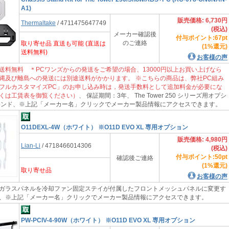
A1)
販売価格: 6,730円
Thermaltake
/ 4711475647749
(税込)
メーカー確認後
付与ポイント:67pt
のご連絡
取り寄せ品 直送も可能 (直送は
(1%還元)
送料無料)
お客様の声
送料無料 ＊PCワンズからの発送をご希望の場合、13000円以上お買い上げなら
縄及び離島への発送には別途送料がかかります。 ※こちらの商品は、弊社PC組み
フルカスタマイズPC」のお申し込み時は，発送手数料として追加料金が必要にな
くは工賃表を御覧ください）
、 保証期間：3年、 The Tower 250 シリーズ用オプシ
タンド、※上記「メーカー名」クリックでメーカー製品情報にアクセスできます。
O11DEXL-4W（ホワイト） ※O11D EVO XL 専用オプション
販売価格: 4,980円
Lian-Li
/ 4718466014306
(税込)
付与ポイント:50pt
確認後ご連絡
(1%還元)
取り寄せ品
お客様の声
ガラスパネルを冷却ファン固定ステイが付属したフロントメッシュパネルに変更す
、※上記「メーカー名」クリックでメーカー製品情報にアクセスできます。
PW-PCIV-4-90W（ホワイト） ※O11D EVO XL 専用オプション