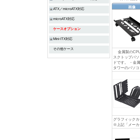
画像
ATX／microATX対応
microATX対応
ケースオプション
Mini-ITX対応
その他ケース
金属製のCPU
スクトップパソ
ドです。 ・金
タワーのパソコン
グラフィックカー
※上記「メーカ