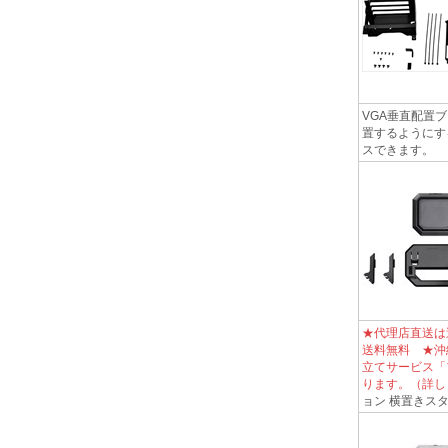
VGA垂直配置
置するようにす
スできます。
★代理店直送は
送料無料 ★沖
立てサービス「
ります。（詳し
ョン 横置きス