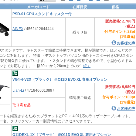
メーカ/コード
在庫目安
価格
PSD-01 CPUスタンド キャスター付
販売価格: 2,780円
(税込)
AINEX
/ 4562412844444
付与ポイント:28pt
残り
3
個
(1%還元)
お客様の声
スタンドです。キャスターで簡単に移動できます。幅が調整でき、ほとんどのデ
コンに対応します。 特徴 ・デスクトップパソコン用のキャスター付きCPUスタン
属製で耐久性に優れています。 ・スタンドの幅が調整できるので、小型からミドル
まで対応します。 ・幅20cmから26cmまでのデ...
続く
VG4-4-V2X（ブラック） ※O11D EVO XL 専用オプション
販売価格: 9,980円
Lian-Li
/ 4718466013897
(税込)
付与ポイント:100pt
確認後ご連絡
(1%還元)
取り寄せ品
お客様の声
ドを縦置きするため のブラケットとPCI-e 4.0対応のライザーケーブルキット、
ー名」クリックでメーカー製品情報にアクセスできます。
O11DEXL-1X（ブラック） ※O11D EVO XL 専用オプション