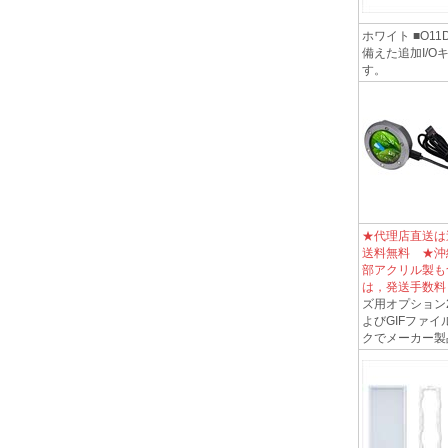
ホワイト ■O11D E
備えた追加I/
す。
★代理店直送は
送料無料 ★沖
部アクリル製も
は，発送手数料
ズ用オプション2
よびGIFファ
クでメーカー製