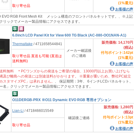
(1%還元)
取り寄せ品
お客様の声
D EVO RGB Front Mesh Kit メッシュ構造のフロントパネルキットです。、※上記
クリックでメーカー製品情報にアクセスできます。
6.0inch LCD Panel Kit for View 600 TG Black (AC-080-OO1NAN-A1)
販売価格: 14,170円
Thermaltake
/ 4711658544841
(税込)
メーカー確認後
付与ポイント:142pt
のご連絡
取り寄せ品 直送も可能 (直送は
(1%還元)
送料無料)
お客様の声
送料無料 ＊PCワンズからの発送をご希望の場合、13000円以上お買い上げなら
縄及び離島への発送には別途送料がかかります。 ※重量が重いため、弊社PC組立
カスタマイズPC」は承れません。
、 保証期間：3年、 6インチLCDパネルキット、
ー名」クリックでメーカー製品情報にアクセスできます。
O11DERGB-PRX ※O11 Dynamic EVO RGB 専用オプション
販売価格: 1,280円
Lian-Li
/ 4718466015549
(税込)
付与ポイント:13pt
確認後ご連絡
(1%還元)
取り寄せ品
お客様の声