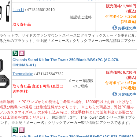
販売価格: 1,980円
Lian-Li
/ 4718466013910
(税込)
付与ポイント:20pt
確認後ご連絡
(1%還元)
取り寄せ品
お客様の声
ブラケットで、サイドのファンマウントスペースにグラフィックスカードを垂直に配
るためのブラケット、※上記「メーカー名」クリックでメーカー製品情報にアクセ
Chassis Stand Kit for The Tower 250/Black/ABS+PC (AC-078-
ON1NAN-A1)
販売価格: 6,730円
Thermaltake
/ 4711475647732
(税込)
メーカー確認後
付与ポイント:67pt
のご連絡
取り寄せ品 直送も可能 (直送は
(1%還元)
送料無料)
お客様の声
送料無料 ＊PCワンズからの発送をご希望の場合、13000円以上お買い上げなら
縄及び離島への発送には別途送料がかかります。 ※こちらの商品は、弊社PC組み
フルカスタマイズPC」のお申し込み時は，発送手数料として追加料金が必要にな
くは工賃表を御覧ください）
、 保証期間：3年、 The Tower 250 シリーズ用オプシ
タンド、※上記「メーカー名」クリックでメーカー製品情報にアクセスできます。
Chassis Stand Kit for The Tower 250/Snow/ABS+PC (AC-078-ON6NAN-