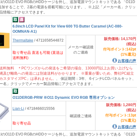
 LIのO11D EVO RGBのHDDケージを外し、追加電源マウントキットである 「O11D
」を追加することで、2基の電源を搭載可能になります。、※上記「メーカー名」クリッ
品情報にアクセスできます。
6.0inch LCD Panel Kit for View 600 TG Butter Caramel (AC-080-
OOMNAN-A1)
販売価格: 14,170円
Thermaltake
/ 4711658544872
(税込)
メーカー確認後
付与ポイント:142pt
のご連絡
取り寄せ品 直送も可能 (直送は
(1%還元)
送料無料)
お客様の声
送料無料 ＊PCワンズからの発送をご希望の場合、13000円以上お買い上げなら
縄及び離島への発送には別途送料がかかります。 ※重量が重いため、弊社PC組立
カスタマイズPC」は承れません。
、 保証期間：3年、 6インチLCDパネルキット、
ー名」クリックでメーカー製品情報にアクセスできます。
O11DERGB-PRW ※O11 Dynamic EVO RGB 専用オプション
販売価格: 1,280円
Lian-Li
/ 4718466015556
(税込)
付与ポイント:13pt
確認後ご連絡
(1%還元)
取り寄せ品
お客様の声
 LIのO11D EVO RGBのHDDケージを外し、追加電源マウントキットである 「O11D