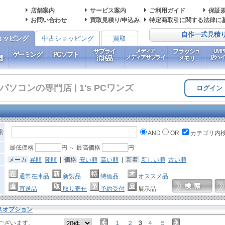
店舗案内
サービス案内
ご利用ガイド
保証
お問い合わせ
買取見積り/申込み
特定商取引に関する法律に
自作一式見積
ョッピング
中古ショッピング
買取
サプライ
メディア
フラッシュ
UM
ゲーミング
PCソフト
メディアサプライ
店ハ
器
消耗品
メモリ
コンの専門店 | 1's PCワンズ
ログイン
索
AND
OR
カテゴリ内
最低価格
円 ～ 最高価格
円
メーカ
昇順
降順
|
価格
安い順
高い順
|
新着
新しい順
古い順
通常在庫品
新製品
特価品
オススメ品
直送品
取り寄せ
予約受付
展示品
スオプション
ございます。
１
２
３
４
５