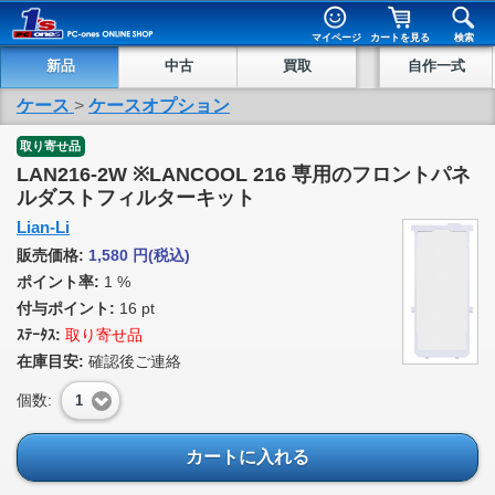
マイページ
カートを見る
検索
新品
中古
買取
自作一式
ケース
>
ケースオプション
取り寄せ品
LAN216-2W ※LANCOOL 216 専用のフロントパネ
ルダストフィルターキット
Lian-Li
販売価格:
1,580
円
(税込)
ポイント率:
1 %
付与ポイント:
16 pt
ｽﾃｰﾀｽ:
取り寄せ品
在庫目安:
確認後ご連絡
個数:
1
カートに入れる