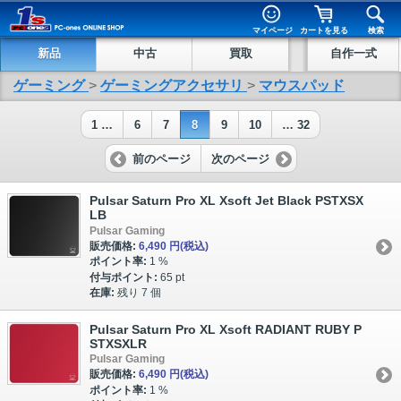
マイページ
カートを見る
検索
新品
中古
買取
自作一式
ゲーミング
>
ゲーミングアクセサリ
>
マウスパッド
1 …
6
7
8
9
10
… 32
前のページ
次のページ
Pulsar Saturn Pro XL Xsoft Jet Black PSTXSX
LB
Pulsar Gaming
販売価格:
6,490 円
(税込)
ポイント率:
1 %
付与ポイント:
65 pt
在庫:
残り 7 個
Pulsar Saturn Pro XL Xsoft RADIANT RUBY P
STXSXLR
Pulsar Gaming
販売価格:
6,490 円
(税込)
ポイント率:
1 %