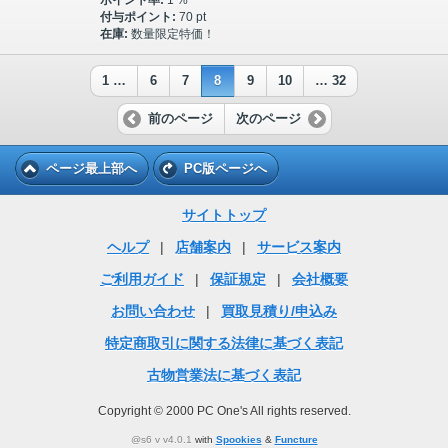
付与ポイント:
70 pt
在庫:
数量限定特価！
1 …
6
7
8
9
10
… 32
前のページ
次のページ
ページ最上部へ
PC版ページへ
サイトトップ
ヘルプ
|
店舗案内
|
サービス案内
ご利用ガイド
|
保証規定
|
会社概要
お問い合わせ
|
買取見積り/申込み
特定商取引に関する法律に基づく表記
古物営業法に基づく表記
Copyright © 2000 PC One's All rights reserved.
@s6 v v4.0.1
with
Spookies
&
Functure