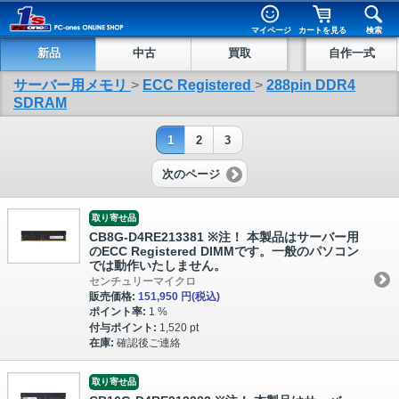
マイページ
カートを見る
検索
新品
中古
買取
自作一式
サーバー用メモリ
>
ECC Registered
>
288pin DDR4
SDRAM
1
2
3
次のページ
取り寄せ品
CB8G-D4RE213381 ※注！ 本製品はサーバー用
のECC Registered DIMMです。一般のパソコン
では動作いたしません。
センチュリーマイクロ
販売価格:
151,950 円
(税込)
ポイント率:
1 %
付与ポイント:
1,520 pt
在庫:
確認後ご連絡
取り寄せ品