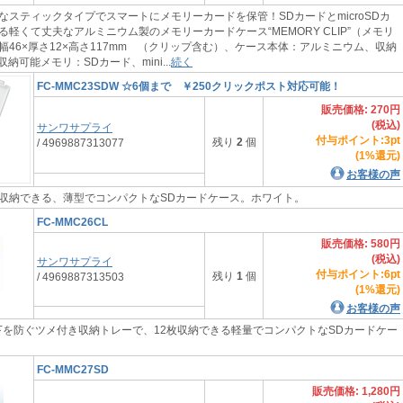
なスティックタイプでスマートにメモリーカードを保管！SDカードとmicroSDカ
軽くて丈夫なアルミニウム製のメモリーカードケース“MEMORY CLIP”（メモリ
幅46×厚さ12×高さ117mm （クリップ含む）、ケース本体：アルミニウム、収納
納可能メモリ：SDカード、mini...
続く
FC-MMC23SDW ☆6個まで ￥250クリックポスト対応可能！
販売価格: 270円
(税込)
サンワサプライ
付与ポイント:3pt
残り
2
個
/ 4969887313077
(1%還元)
お客様の声
枚収納できる、薄型でコンパクトなSDカードケース。ホワイト。
FC-MMC26CL
販売価格: 580円
(税込)
サンワサプライ
付与ポイント:6pt
残り
1
個
/ 4969887313503
(1%還元)
お客様の声
下を防ぐツメ付き収納トレーで、12枚収納できる軽量でコンパクトなSDカードケー
FC-MMC27SD
販売価格: 1,280円