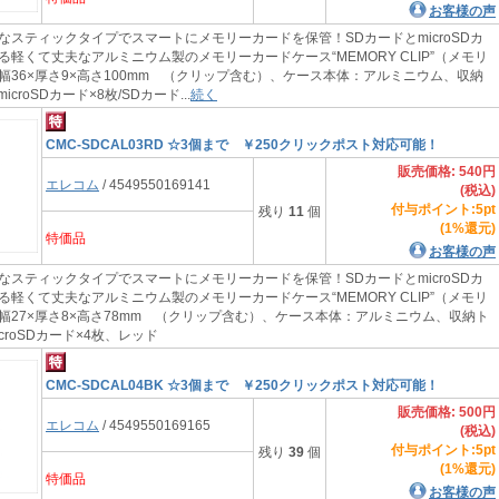
お客様の声
なスティックタイプでスマートにメモリーカードを保管！SDカードとmicroSDカ
軽くて丈夫なアルミニウム製のメモリーカードケース“MEMORY CLIP”（メモリ
幅36×厚さ9×高さ100mm （クリップ含む）、ケース本体：アルミニウム、収納
croSDカード×8枚/SDカード...
続く
CMC-SDCAL03RD ☆3個まで ￥250クリックポスト対応可能！
販売価格: 540円
エレコム
/ 4549550169141
(税込)
付与ポイント:5pt
残り
11
個
(1%還元)
特価品
お客様の声
なスティックタイプでスマートにメモリーカードを保管！SDカードとmicroSDカ
軽くて丈夫なアルミニウム製のメモリーカードケース“MEMORY CLIP”（メモリ
幅27×厚さ8×高さ78mm （クリップ含む）、ケース本体：アルミニウム、収納ト
icroSDカード×4枚、レッド
CMC-SDCAL04BK ☆3個まで ￥250クリックポスト対応可能！
販売価格: 500円
エレコム
/ 4549550169165
(税込)
付与ポイント:5pt
残り
39
個
(1%還元)
特価品
お客様の声