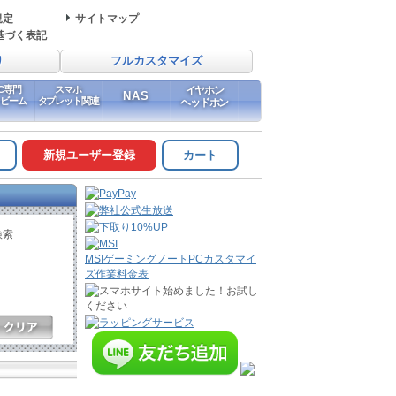
規定
サイトマップ
基づく表記
り
フルカスタマイズ
PC専門
スマホ
イヤホン
NAS
イビーム
タブレット関連
ヘッドホン
新規ユーザー登録
カート
検索
MSIゲーミングノートPCカスタマイ
ズ作業料金表