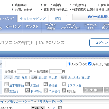
店舗案内
サービス案内
ご利用ガイド
保証
お問い合わせ
買取見積り/申込み
特定商取引に関する法律に
自作一式見積
ョッピング
中古ショッピング
買取
サプライ
メディア
フラッシュ
UM
ゲーミング
PCソフト
メディアサプライ
店ハ
器
消耗品
メモリ
コンの専門店 | 1's PCワンズ
ログイン
索
AND
OR
カテゴリ内
最低価格
円 ～ 最高価格
円
メーカ
昇順
降順
|
価格
安い順
高い順
|
新着
新しい順
古い順
通常在庫品
新製品
特価品
オススメ品
直送品
取り寄せ
予約受付
展示品
ライ
>
メモリカードケース
>
メモリカードケース
ございます。
１
２