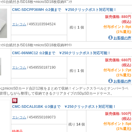
ｲﾝﾃﾞｯｸｽ台紙付き/SD18枚+microSD18枚収納/ﾋﾟﾝｸ
CMC-SDCPP36WH ☆2個まで ￥250クリックポスト対応可能！
販売価格: 880円
(税込)
エレコム
/ 4953103594524
付与ポイント:9pt
残り
1
個
(1%還元)
お客様の声
ｲﾝﾃﾞｯｸｽ台紙付き/SD18枚+microSD18枚収納/ﾎﾜｲﾄ
CMC-06NMC12 ☆2個まで ￥250クリックポスト対応可能！
販売価格: 680円
(税込)
エレコム
/ 4549550187190
付与ポイント:7pt
残り
1
個
(1%還元)
お客様の声
いはmicroSDカード合計12枚をまとめて収納！インデックスラベルとナンバーラベ
管理しながら整理して収納できるクリアタイプのSDµSDカードケース。
CMC-SDCAL01BK ☆3個まで ￥250クリックポスト対応可能！
販売価格: 500円
エレコム
/ 4549550169073
(税込)
付与ポイント:5pt
残り
14
個
(1%還元)
特価品