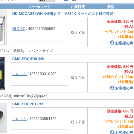
メーカ/コード
在庫目安
価格
HD-MCCASE4WH ☆6個まで ￥250クリックポスト対応可能！
販売価格: 180円
(税込)
HI DISC
/ 4984279350652
付与ポイント:2pt
残り
2
個
(1%還元)
お客様の声
Dｶｰﾄﾞｹｰｽ ４枚収納コンパクトサイズ
CMC-SDCHD01NV
販売価格: 980円
(税込)
エレコム
/ 4953103310100
付与ポイント:10pt
残り
4
個
(1%還元)
お客様の声
ｰﾄﾞ/SD8枚+microSD8枚収納/ﾈｲﾋﾞｰ
CMC-SDCPP12BK
販売価格: 680円
(税込)
エレコム
/ 4953103594425
付与ポイント:7pt
残り
7
個
(1%還元)
お客様の声