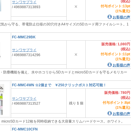
(税込)
サンワサプライ
付与ポイント:13pt
/ 4969887313893
(1%還元)
お客様の声
電気から守る、帯電防止仕様の30穴付きA4サイズのSDカード用ファイルシート。1
FC-MMC29BK
販売価格: 1,080円
(税込)
サンワサプライ
付与ポイント:11pt
/ 4969887314296
(1%還元)
お客様の声
水・防塵機能を備え、水やホコリからSDカードとmicroSDカードを守るメモリカー
FC-MMC4WN ☆2個まで ￥250クリックポスト対応可能！
販売価格: 780円
(税込)
サンワサプライ
付与ポイント:8pt
残り
1
個
/ 4969887313527
(1%還元)
お客様の声
、microSDカード12枚を同時収納できる大容量スリムハードケース。ホワイト。
FC-MMC10CFN