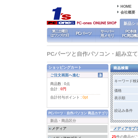
HOME
会社概要
新品シ
第二土曜日
サーバー
PC本体
PCパーツ
はワンズの日
用メモリ
PC周辺機
PCパーツと自作パソコン・組み立てパソ
ショッピングカート
ご注文画面へ進む
キーワード検
商品数 : 0点
合計 :
0円
価格
合計付与ポイント :
0pt
表示順
絞込み条件
PCパーツ・自作パソコン 商品カテゴリ
新品・商品区分
メディア
メディアサプ
25
件の商品が