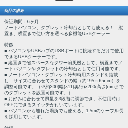
商品の詳細
保証期間：6ヶ月、
ノートパソコン、タブレット冷却台としても使える！ 縦
置き、横置きで使い方を選べる多機能USBクーラー
特徴
■ パソコンやUSBハブのUSBポートに接続するだけで使用
できるUSBクーラーです。
■ 縦置きで省スペースなタワー扇風機として、横置きでノ
ートパソコンやタブレットの冷却台として使用可能です。
■ ノートパソコン・タブレット冷却時用スタンドを搭載
し、サイズに合わせてスタンドの幅（約195～65mm）を
調整可能です。（※約300(幅)×11(奥行)×200(高さ)mmまで
のタブレットを設置可能です。）
■ お好みに合わせて風量を3段階に調節でき、不使用時は
OFFにできるスイッチが付いています。
■ パソコンから離れた場所でも使える、1.5mのケーブル長
を採用しています。
仕様