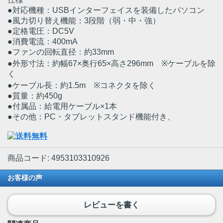
●対応機種：USBインターフェイスを装備したパソコン
●風力切り替え機能：3段階（弱・中・強）
●定格電圧：DC5V
●消費電流：400mA
●ファンの回転直径：約33mm
●外形寸法：約幅67×奥行65×高さ296mm ※ケーブルを除
く
●ケーブル長：約1.5m ※コネクタを除く
●質量：約450g
●付属品：給電用ケーブル×1本
●その他：PC・タブレットスタンド機能付き、
商品コード: 4953103310926
お客様の声
レビューを書く