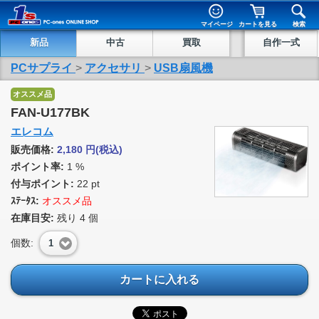
マイページ
カートを見る
検索
新品
中古
買取
自作一式
PCサプライ
>
アクセサリ
>
USB扇風機
オススメ品
FAN-U177BK
エレコム
販売価格:
2,180
円
(税込)
ポイント率:
1 %
付与ポイント:
22 pt
ｽﾃｰﾀｽ:
オススメ品
在庫目安:
残り
4
個
個数:
1
カートに入れる