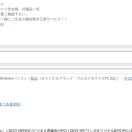
あり
パーツ空き箱、付属品一式
変更ご相談下さい。
ご一緒にご注文の場合取付工賃サービス！！、
indowsパソコン（
新品
（オリジナルブランド・フルカスタマイズPC含む）・
中古
ル） | ZEST OFFICE (ビジネス用途向けPC) | ZEST (PCワンズオリジナルBTO PC) |