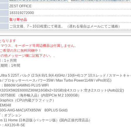
ZEST OFFICE
183319272000
取り寄せ品
ご注文後、7～10日程度にて発送。 （遅れる場合はメールにてご連絡）
となります
、マウス、キーボード等周辺機器は付属しません。
ice2ご希望の方に無料同梱中！
その他メッセージ欄に記載下さい。
、
：1ヶ月間
期間：1年間
Ultra 5 225T バルク (2.5(4.9)/1.9(4.4)GHz / 10(6+4)コア 10スレッド / スマ
phics / プロセッサーベースパワー35W / Max Turbo Power114W / vPro対応)
860M GAMING PLUS WIFI
2GX5M2E6000Z36W(16GBx2=32GB)全4スロット:空き2スロット(Auto設定)
00T5B0E （海外輸入品）(内部PCIe M.2 1000GB）
el Graphics（CPU内蔵グラフィック）
EM048
G-AHG-MAC(ATX850W 80PLUS Gold)
ブ：オプション
ows 11 Home 日本語版 (パッケージ版）(国内正規代理店品）
AX120-R-SE
１