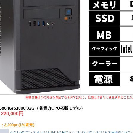
掲載画像はその内容を保証するものではなく、仕様は予告なく変更されることが
T/B86/IG/S1000/32G（省電力CPU搭載モデル）
:
220,000
円
2,200pt (1%還元)
ZEST (PCワンズオリジナルBTO PC)
>
ZEST OFFICE (ビジネス用途向けPC)