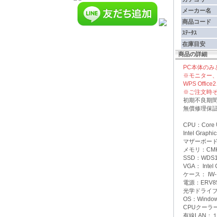
メーカー名
商品コード
ｽﾃｰﾀｽ
在庫目安
商品の詳細
PC本体のみ
※モニター
WPS Off
※ご注文時
初期不良期間
無償修理保証
CPU：Core 
Intel Gra
マザーボード：B
メモリ：CMK3
SSD：WDS1
VGA： Int
ケース： IW-
電源：ERV850
光学ドライ
OS：Wind
CPUクーラー：
有線LAN：