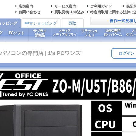
店舗案内
サービス案内
ご利用ガイド
保証
お問い合わせ
買取見積り/申込み
特定商取引に関する法律に
自作一式見積
ョッピング
中古ショッピング
買取
サプライ
メディア
フラッシュ
UMPC専門
ス
グ
PCソフト
メディアサプライ
店ハイビーム
タブレ
消耗品
メモリ
コンの専門店 | 1's PCワンズ
ログイン