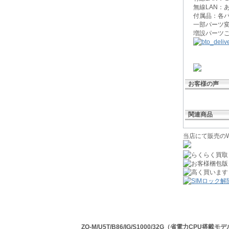
無線LAN：
付属品：各
一部パーツ
増設パーツ
お客様の声
関連商品
当店にて販売のW
ZO-M/U5T/B86/IG/S1000/32G（省電力CPU搭載モデ