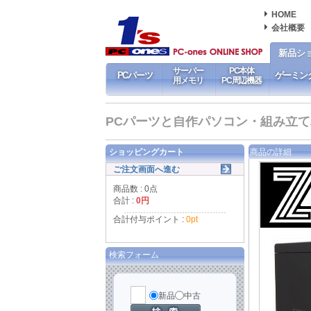
HOME
会社概要
新品シ
サーバー
PC本体
PCパーツ
ゲーミン
用メモリ
PC周辺機器
PCパーツと自作パソコン・組み立てパソ
ショッピングカート
商品の詳細
ご注文画面へ進む
商品数 : 0点
合計 :
0円
合計付与ポイント :
0pt
検索フォーム
新品
中古