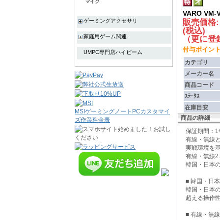
マイク
VARO VM-
販売価格
ゲーミングアクセサリ
(税込)
家庭用ゲーム関連
（更に登録
付与ポイント :
UMPC専門店ハイビーム
カテゴリ
メーカー名
商品コード
ｽﾃｰﾀｽ
在庫目安
MSIゲーミングノートPCカスタマイ
商品の詳細
ズ作業料金表
保証期間：
有線・無線と
実戦環境を
有線・無線2
韓国・日本
■ 韓国・日
韓国・日本の
超える操作
■ 有線・無