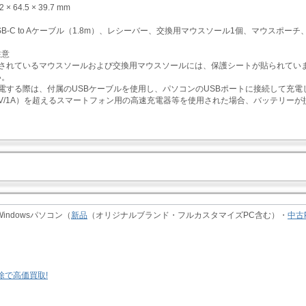
 64.5 × 39.7 mm
SB-C to Aケーブル（1.8m）、レシーバー、交換用マウスソール1個、マウスポーチ
注意
着されているマウスソールおよび交換用マウスソールには、保護シートが貼られてい
い。
電する際は、付属のUSBケーブルを使用し、パソコンのUSBポートに接続して充電
5V/1A）を超えるスマートフォン用の高速充電器等を使用された場合、バッテリー
indowsパソコン（
新品
（オリジナルブランド・フルカスタマイズPC含む）・
中古