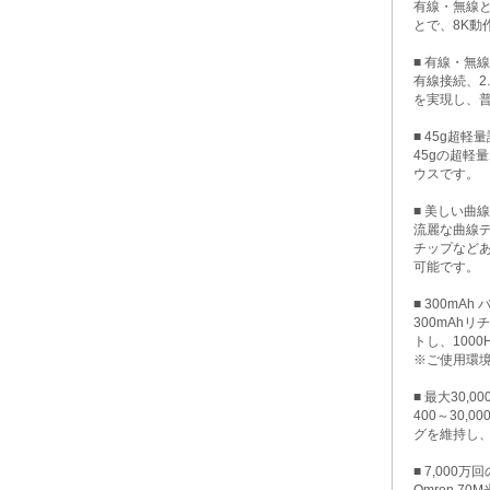
有線・無線と
とで、8K
■ 有線・無線2
有線接続、2
を実現し、普
■ 45g超軽
45gの超
ウスです。
■ 美しい曲
流麗な曲線
チップなど
可能です。
■ 300mAh
300mAh
トし、100
※ご使用環
■ 最大30,0
400～30
グを維持し
■ 7,00
Omron 