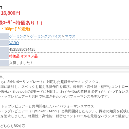
V1
:
16,800
円
ﾕｰｻﾞｰ特価あり！）
 168pt (1%還元)
ゲーミング
>
ゲーミングデバイス
>
マウス
VARO
4525585034425
特価品 オススメ品
入荷しました！
1年、
もに8kHzポーリングレートに対応した超軽量ゲーミングマウス。
基準に設計し、スペックを超える操作性を追求。軽量性・高性能・精密なコントロー
.4GHz・Bluetoothの3モードに対応し、わずか45gの超軽量ボディが、かつて
のトップレビュアーと共同で完成させたハイパフォーマンスモデルです。
本 トップレビュアーと共同開発したハイパフォーマンスマウス
トップレビュアー（Eyejoker・Mioni）と共同開発したモデル。両者の知見を
性を追求しました。軽量性・高性能・精密なコントロールを最適なバランスで融合し
線どちらも8K対応