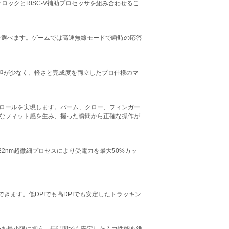
クロックとRISC-V補助プロセッサを組み合わせるこ
方式を選べます。ゲームでは高速無線モードで瞬時の応答
負担が少なく、軽さと完成度を両立したプロ仕様のマ
ロールを実現します。パーム、クロー、フィンガー
なフィット感を生み、握った瞬間から正確な操作が
2nm超微細プロセスにより受電力を最大50%カッ
。
定できます。低DPIでも高DPIでも安定したトラッキン
ラーを最小限に抑え、長時間でも安定した入力性能を維