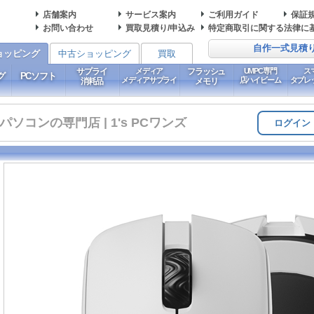
店舗案内
サービス案内
ご利用ガイド
保証
お問い合わせ
買取見積り/申込み
特定商取引に関する法律に
自作一式見積
ョッピング
中古ショッピング
買取
サプライ
メディア
フラッシュ
UMPC専門
ス
グ
PCソフト
メディアサプライ
店ハイビーム
タブレ
消耗品
メモリ
コンの専門店 | 1's PCワンズ
ログイン