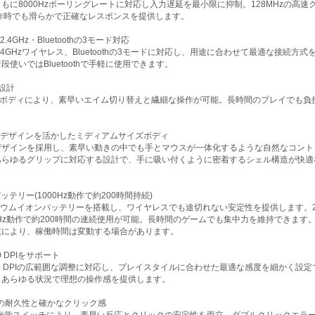
もに8000Hzポーリングレートに対応し入力遅延を最小限に抑制。128MHzの高速
動作時でも滑らかで正確なレスポンスを提供します。
.4GHz・Bluetoothの3モード対応
.4GHzワイヤレス、Bluetoothの3モードに対応し、用途に合わせて最適な接続
段使いではBluetoothで手軽に使用できます。
量設計
軽量ボディにより、素早いエイム切り替えと繊細な操作が可能。長時間のプレイでも
線デザインを活かしたミディアムサイズボディ
デザインを採用し、素早い動きの中でも手とマウスが一体化するような自然なコント
あらゆるグリップに対応する設計で、手に吸い付くように密着するシェル構造が快適
 バッテリー(1000Hz動作で約200時間持続)
リチウムイオンバッテリーを搭載し、ワイヤレスでも途切れない安定性を提供します。2
0Hz動作で約200時間の連続使用が可能。長時間のゲームでも集中力を維持できます
境により、稼働時間は変動する場合があります。
00 DPIをサポート
,000 DPIの広範囲な調整に対応し、プレイスタイルに合わせた最適な感度を細かく設
、あらゆる状況で理想の操作感を提供します。
0万回の耐久性と確かなクリック感
70M光学スイッチにより、素早い反応とクリックの安定性を両立。ダブルクリックエ