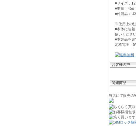
■サイズ：122 ×
■重量：45g
■付属品：U
※使用上の
■本体に装
使いくださ
■本製品を充
定格電圧（
お客様の声
関連商品
当店にて販売のW