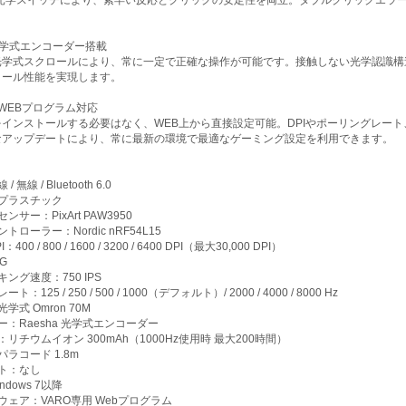
a 光学式エンコーダー搭載
光学式スクロールにより、常に一定で正確な操作が可能です。接触しない光学認識構
ロール性能を実現します。
用WEBプログラム対応
インストールする必要はなく、WEB上から直接設定可能。DPIやポーリングレー
なアップデートにより、常に最新の環境で最適なゲーミング設定を利用できます。
無線 / Bluetooth 6.0
Sプラスチック
ンサー：PixArt PAW3950
トローラー：Nordic nRF54L15
00 / 800 / 1600 / 3200 / 6400 DPI（最大30,000 DPI）
0G
ング速度：750 IPS
：125 / 250 / 500 / 1000（デフォルト）/ 2000 / 4000 / 8000 Hz
学式 Omron 70M
ー：Raesha 光学式エンコーダー
リチウムイオン 300mAh（1000Hz使用時 最大200時間）
ラコード 1.8m
ト：なし
ndows 7以降
ウェア：VARO専用 Webプログラム