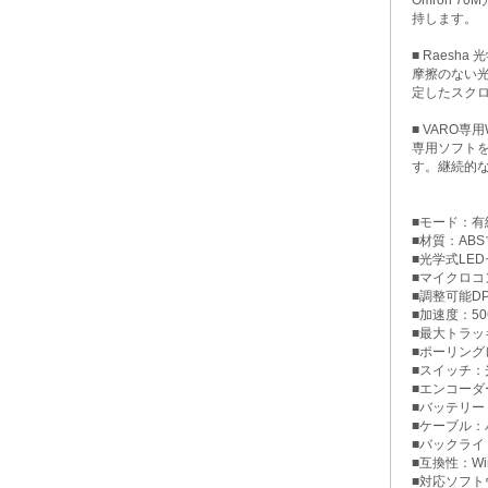
持します。
■ Raesh
摩擦のない
定したスク
■ VARO専
専用ソフトを
す。継続的
■モード：有線 / 
■材質：AB
■光学式LEDセ
■マイクロコン
■調整可能DPI：4
■加速度：5
■最大トラッキ
■ポーリングレート
■スイッチ：光
■エンコーダ
■バッテリー：
■ケーブル：パ
■バックライ
■互換性：Wi
■対応ソフト