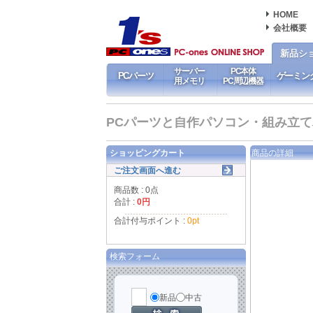
HOME
会社概要
新品シ
サーバー
PC本体
PCパーツ
ゲーミン
用メモリ
PC周辺機器
PCパーツと自作パソコン・組み立てパソ
ショッピングカート
商品の詳細
ご注文画面へ進む
商品数 : 0点
合計 :
0円
合計付与ポイント :
0pt
検索フォーム
新品
中古