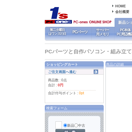
HOME
会社概要
新品シ
第二土曜日
サーバー
PC本体
PCパーツ
はワンズの日
用メモリ
PC周辺機
PCパーツと自作パソコン・組み立てパソ
ショッピングカート
商品の詳細
ご注文画面へ進む
商品数 : 0点
合計 :
0円
合計付与ポイント :
0pt
検索フォーム
新品
中古