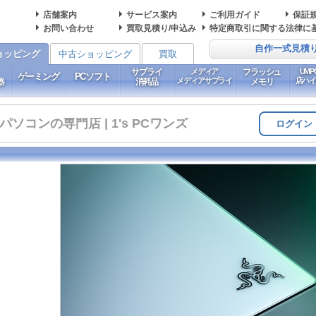
店舗案内
サービス案内
ご利用ガイド
保証
お問い合わせ
買取見積り/申込み
特定商取引に関する法律に
自作一式見積
ョッピング
中古ショッピング
買取
サプライ
メディア
フラッシュ
UM
ゲーミング
PCソフト
メディアサプライ
店ハ
器
消耗品
メモリ
コンの専門店 | 1's PCワンズ
ログイン