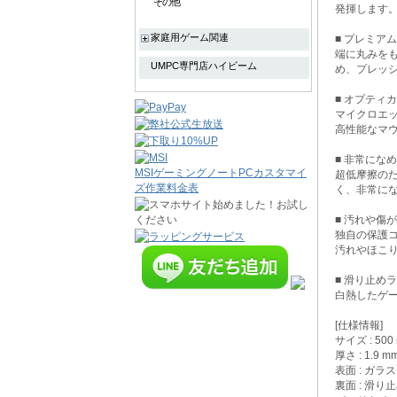
その他
発揮します
家庭用ゲーム関連
■ プレミア
端に丸みをも
UMPC専門店ハイビーム
め、プレッ
■ オプティ
マイクロエッ
高性能なマ
■ 非常にな
MSIゲーミングノートPCカスタマイ
超低摩擦の
ズ作業料金表
く、非常に
■ 汚れや傷
独自の保護
汚れやほこ
■ 滑り止め
白熱したゲ
[仕様情報]
サイズ : 500 
厚さ : 1.9 m
表面 : ガラス
裏面 : 滑