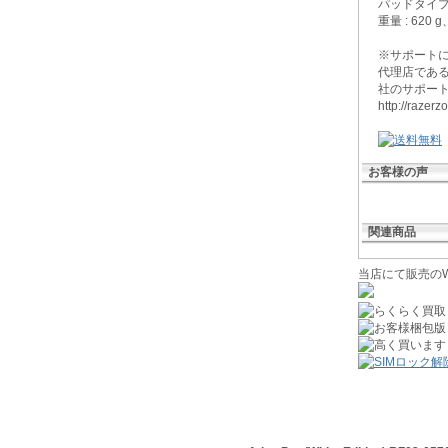
パッドタイプ 
重量 : 620
※サポート
代理店である
社のサポー
http://razer
お客様の声
関連商品
当店にて販売のW