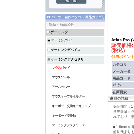
PCパーツ・自作パソコン 商品カテゴリ
新品・商品区分
ゲーミング
Atlas Pro 
ゲーミングPC
販売価格
(税込)
ゲーミングデバイス
付与ポイント :
ゲーミングアクセサリ
カテゴリ
マウスパッド
メーカー名
マウスソール
商品コード
ｽﾃｰﾀｽ
アームカバー
在庫目安
マウスケーブルホルダー
商品の詳細
キーボード交換キーキャップ
保証期間：
世界最薄クラ
キーボード交換軸
れており、
ゲーミングデスク/チェアー
■ 1.9mm 
前世代より