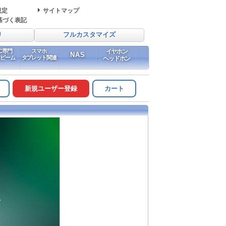
規定
サイトマップ
基づく表記
り
フルカスタマイズ
PC専門
スマホ
イヤホン
NAS
イビーム
タブレット関連
ヘッドホン
新規ユーザー登録
カート