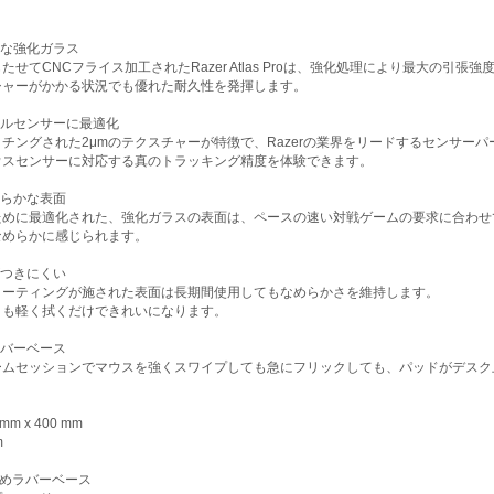
。
ムな強化ガラス
たせてCNCフライス加工されたRazer Atlas Proは、強化処理により最大の引
シャーがかかる状況でも優れた耐久性を発揮します。
カルセンサーに最適化
チングされた2μmのテクスチャーが特徴で、Razerの業界をリードするセンサー
ウスセンサーに対応する真のトラッキング精度を体験できます。
めらかな表面
ために最適化された、強化ガラスの表面は、ペースの速い対戦ゲームの要求に合わせ
なめらかに感じられます。
がつきにくい
コーティングが施された表面は長期間使用してもなめらかさを維持します。
りも軽く拭くだけできれいになります。
ラバーベース
ームセッションでマウスを強くスワイプしても急にフリックしても、パッドがデスク
mm x 400 mm
m
り止めラバーベース