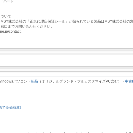
: ハード
 g、
について
MSY株式会社の「正規代理店保証シール」が貼られている製品はMSY株式会社の窓
ト窓口までお問い合わせください。
zone.jp/contact、
indowsパソコン（
新品
（オリジナルブランド・フルカスタマイズPC含む）・
中古