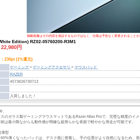
掲載画像はその内容を保証するものではなく、仕様は予告なく変更されることが
(White Edition) RZ02-05760200-R3M1
:
22,980
円
 230pt (1%還元)
ゲーミング
>
ゲーミングアクセサリ
>
マウスパッド
RAZER
4573626730713
入荷しました！
1年、
スのガラス製ゲーミングマウスマットであるRazer Atlas Proで、完璧な精度
形状は最小限ながらも動作感が明確な超滑らかな表面で軽やかな滑走が可能です。
の超薄型
も60%薄くなったパッドは、デスク面に密着し、手の位置がより自然になるため、