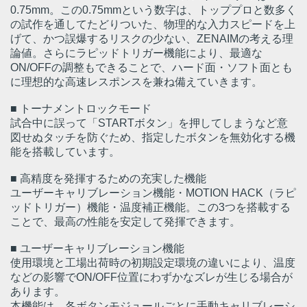
0.75mm。この0.75mmという数字は、トッププロと数多く
の試作を通してたどりついた、物理的な入力スピードを上
げて、かつ誤爆するリスクの少ない、ZENAIMの考える理
論値。さらにラピッドトリガー機能により、最適な
ON/OFFの調整もできることで、ハード面・ソフト面とも
に理想的な高速レスポンスを兼ね備えていきます。
■ トーナメントロックモード
試合中に誤って「STARTボタン」を押してしまうなど意
図せぬタッチを防ぐため、指定したボタンを無効化する機
能を搭載しています。
■ 高精度を発揮するための充実した機能
ユーザーキャリブレーション機能・MOTION HACK（ラピ
ッドトリガー）機能・温度補正機能。この3つを搭載する
ことで、最高の性能を安定して発揮できます。
■ ユーザーキャリブレーション機能
使用環境と工場出荷時の初期設定環境の違いにより、温度
などの影響でON/OFF位置にわずかなズレが生じる場合が
あります。
本機能は、各ボタンモジュールごとに手動キャリブレーシ