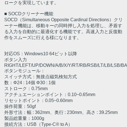
ロークを実現しています。
■ SOCDクリーナー機能
SOCD（Simultaneous Opposite Cardinal Directions）クリ
ーナー機能は、移動キーの同時押し入力を処理し、矛盾す
る入力を自動的に最適化する機能です。高速入力と反復動
作をスムーズに行える様になります。
対応OS：Windows10 64ビット以降
ボタン入力
RIGHT/LEFT/UP/DOWN/A/B/X/Y/RT/RB/RSB/LT/LB/LSB/
ボタンモジュール：
スイッチ方式：無接点磁気検知方式
数：Φ24 : 14個 Φ30 : 1個
ストローク：0.75mm
アクチュエーションポイント：0.10~0.65mm
リセットポイント：0.05~0.60mm
操作荷重：50gf
外形寸法：幅 : 362mm、奥行 : 230mm、高さ : 39.25mm
製品総重量：1000g
接続方法：USB（Type-C® to A）