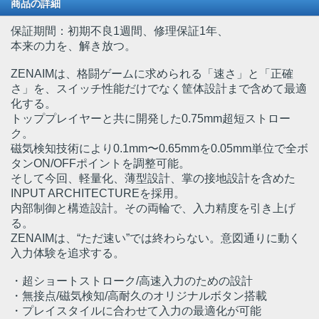
商品の詳細
保証期間：初期不良1週間、修理保証1年、
本来の力を、解き放つ。
ZENAIMは、格闘ゲームに求められる「速さ」と「正確
さ」を、スイッチ性能だけでなく筐体設計まで含めて最適
化する。
トッププレイヤーと共に開発した0.75mm超短ストロー
ク。
磁気検知技術により0.1mm〜0.65mmを0.05mm単位で全ボ
タンON/OFFポイントを調整可能。
そして今回、軽量化、薄型設計、掌の接地設計を含めた
INPUT ARCHITECTUREを採用。
内部制御と構造設計。その両輪で、入力精度を引き上げ
る。
ZENAIMは、“ただ速い”では終わらない。意図通りに動く
入力体験を追求する。
・超ショートストローク/高速入力のための設計
・無接点/磁気検知/高耐久のオリジナルボタン搭載
・プレイスタイルに合わせて入力の最適化が可能