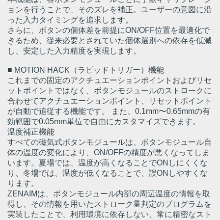
ョンを行うことで、そのズレを補正。ユーザーの意図に沿
った入力タイミングを追求します。
さらに、ボタンの個体差を前提にON/OFF位置を最適化で
きるため、従来必要とされていた個体選別への依存を低減
し、安定した入力精度を実現します。
■ MOTION HACK（ラピッドトリガー）機能
これまでの固定のアクチュエーションポイントおよびリセ
ットポイントではなく、ボタンモジュールのストロークに
合わせてアクチュエーションポイント、リセットポイント
が自動で追従する機能です。 また、0.1mm〜0.65mmの有
効範囲で0.05mm単位で自由にカスタマイズできます。
温度補正機能
すべての磁気式ボタンモジュールは、ボタンモジュール自
体の温度の変化により、ON/OFFの精度が悪くなってしま
います。夏場では、温度が高くなることでONしにくくな
り、冬場では、温度が低くなることで、誤ONしやすくな
ります。
ZENAIMは、ボタンモジュール内部の周辺温度の情報を取
得し、その情報を用いたストローク量判定のプログラムを
実装したことで、利用環境に依存しない、常に精密なスト