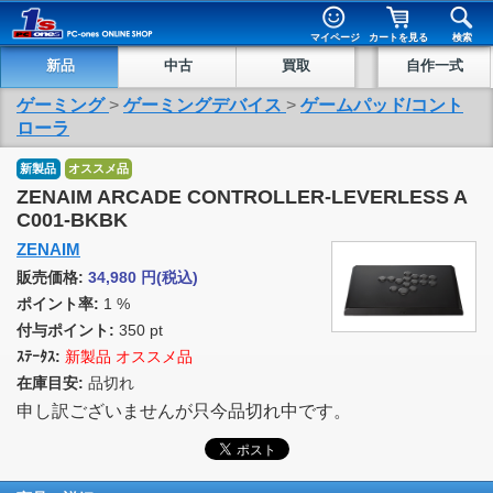
マイページ
カートを見る
検索
新品
中古
買取
自作一式
ゲーミング
>
ゲーミングデバイス
>
ゲームパッド/コント
ローラ
新製品
オススメ品
ZENAIM ARCADE CONTROLLER-LEVERLESS A
C001-BKBK
ZENAIM
販売価格:
34,980
円
(税込)
ポイント率:
1 %
付与ポイント:
350 pt
ｽﾃｰﾀｽ:
新製品 オススメ品
在庫目安:
品切れ
申し訳ございませんが只今品切れ中です。