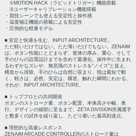
①MOTION HACK（ラピッドトリガー）機能搭載
②ユーザーキャリブレーション機能搭載
・競技シーンでも使える安定性と操作感
・温度補正機能の搭載による安定性
・圧倒的な軽量モデル
■ 安定と快適を生む、INPUT ARCHITECTURE。
ただ軽いだけではない。ただ薄いだけでもない。ZENAIM
は、ボタン性能にとどまらず、筐体の厚み、重心、そして
手のひらの設置設計までを含めて最適化。操作中に生まれ
るわずかなズレや、無意識のストレスを“ノイズ”と捉え、
構造から排除。手のひらは自然に収まり、指は最短で動
く。軽さは、必然。安定は、構造。触れた瞬間にわかる。
それが、INPUT ARCHITECTURE。
■ トッププロとの共同開発
ボタンのストローク量、ボタン配置、本体高さや幅、奥
行、デザインの細部に至るまで、ZETA DIVISION所属選手
と数多くの試作を繰り返し、たどり着いた最高到達点。
■ 理想的な高速レスポンス
ZENAIM ARCADE CONTROLLERのストローク量は