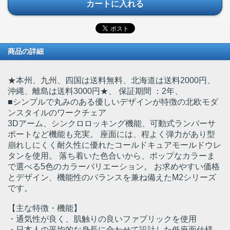
カートに入れる
商品の詳細
★本州、九州、四国は送料無料、北海道は送料2000円、
沖縄、離島は送料3000円★
、 保証期間 ：2年、
■シンプルで丸みのある優しいデザインが特徴の北欧モダ
ンスタイルのワークチェア
3Dアーム、シンクロロッキング機能、可動式ランバーサ
ポートなど機能も充実。 座面には、程よく弾力があり型
崩れしにくく耐久性に優れたコールドキュアモールドウレ
タンを使用。 落ち着いた色合いから、ポップなカラーま
で選べる5色のカラーバリエーション。 お求めやすい価格
とデザイン、機能性のバランスを兼ね備えたM2シリーズ
です。
【主な特徴・機能】
・通気性が良く、肌触りの良いファブリックを使用
・日本人の平均的な身長に合わせて設計した低座面仕様