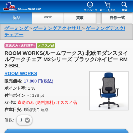
マイページ
カートを見る
検索
新品
中古
買取
自作一式
ゲーミング
>
ゲーミングアクセサリ
>
ゲーミングデスク/
チェアー
直送のみ (送料無料)
オススメ品
ROOM WORKS(ルームワークス) 北欧モダンスタイ
ルワークチェア M2シリーズ ブラック/ネイビー RM
2-BBL
ROOM WORKS
販売価格:
17,800
円
(税込)
ポイント率:
1 %
付与ポイント:
178 pt
ｽﾃｰﾀｽ:
直送のみ (送料無料) オススメ品
在庫目安:
確認後ご連絡
個数:
1