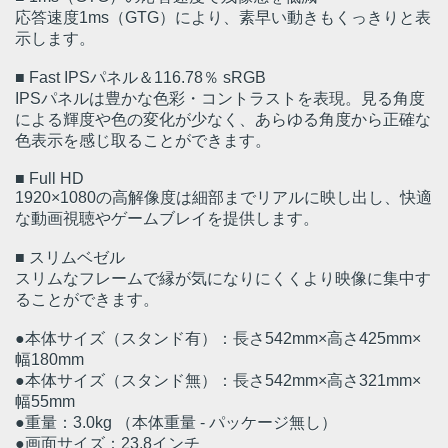
応答速度1ms（GTG）により、素早い動きもくっきりと表
示します。
■ Fast IPSパネル＆116.78％ sRGB
IPSパネルは豊かな色彩・コントラストを表現。見る角度
による輝度や色の変化が少なく、あらゆる角度から正確な
色表示を感じ取ることができます。
■ Full HD
1920×1080の高解像度は細部までリアルに映し出し、快適
な動画視聴やゲームブレイを提供します。
■ スリムベゼル
スリムなフレームで縁が気になりにくくより映像に集中す
ることができます。
●本体サイズ（スタンド有）：長さ542mm×高さ425mm×
幅180mm
●本体サイズ（スタンド無）：長さ542mm×高さ321mm×
幅55mm
●重量：3.0kg （本体重量 - パッケージ無し）
●画面サイズ：23.8インチ