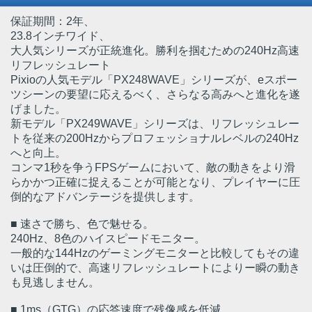
保証期間：2年、
23.8インチワイド、
大人気シリーズが正統進化。勝利を掴むための240Hz高速
リフレッシュレート
Pixioの人気モデル「PX248WAVE」シリーズが、eスポー
ツシーンの要望に応えるべく、さらなる高みへと進化を遂
げました。
新モデル「PX249WAVE」シリーズは、リフレッシュレー
トを従来の200Hzからプロフェッショナルレベルの240Hz
へと向上。
コンマ1秒を争うFPSゲームにおいて、敵の動きをより滑
らかかつ正確に捉えることが可能となり、プレイヤーに圧
倒的なアドバンテージを提供します。
■ 速さで勝ち、色で魅せる。
240Hz、8色のハイスピードモニター。
一般的な144Hzのゲーミングモニターと比較してもその違
いは圧倒的で、高速リフレッシュレートによりー瞬の動き
も見逃しません。
■ 1ms（GTG）の応答速度で残像感を低減