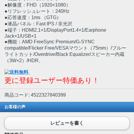
●解像度：FHD（1920×1080）
●リフレッシュレート：240Hz
●応答速度：1ms （GTG）
●液晶パネル：Fast IPS / 非光沢
●端子：HDMI2.1×1/DisplayPort1.4×1/Earphone
Jack×1/USB×1
●機能：AMD FreeSync Premium/G-SYNC
compatible/Flicker Free/VESAマウント（75mm）/ブルー
ライトカット/Overdrive/Black Equalizer/スピーカー内蔵
（3W×2）/HDR、
、
更に登録ユーザー特価あり！
商品コード: 4522327840399
お客様の声
レビューを書く