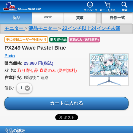
マイページ
カートを見る
検索
新品
中古
買取
自作一式
モニター
>
液晶モニター
>
22インチ以上24インチ未満
更に登録ユーザー特価あり!
取り寄せ品
直送のみ (送料無料)
PX249 Wave Pastel Blue
Pixio
販売価格:
29,980
円
(税込)
ｽﾃｰﾀｽ:
取り寄せ品 直送のみ (送料無料)
在庫目安:
確認後ご連絡
個数:
1
カートに入れる
商品の詳細