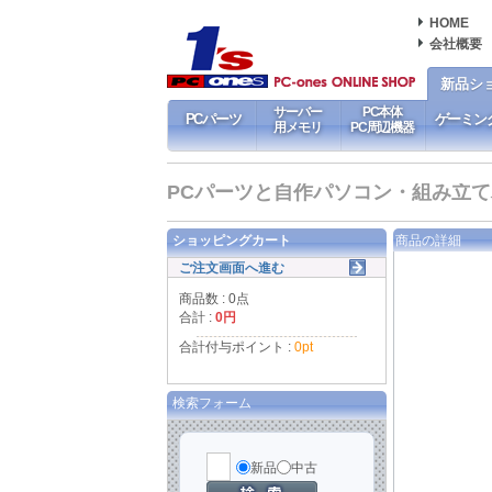
HOME
会社概要
新品シ
サーバー
PC本体
PCパーツ
ゲーミン
用メモリ
PC周辺機器
PCパーツと自作パソコン・組み立てパソ
ショッピングカート
商品の詳細
ご注文画面へ進む
商品数 : 0点
合計 :
0円
合計付与ポイント :
0pt
検索フォーム
新品
中古