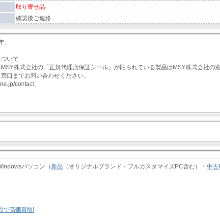
取り寄せ品
確認後ご連絡
2年、
について
MSY株式会社の「正規代理店保証シール」が貼られている製品はMSY株式会社の窓
ト窓口までお問い合わせください。
zone.jp/contact、
indowsパソコン（
新品
（オリジナルブランド・フルカスタマイズPC含む）・
中古