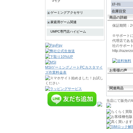
マイク
ｽﾃｰﾀｽ
在庫目安
ゲーミングアクセサリ
商品の詳細
家庭用ゲーム関連
保証期間：
UMPC専門店ハイビーム
※サポート
代理店である
社のサポー
http://razer
MSIゲーミングノートPCカスタマイ
お客様の声
ズ作業料金表
関連商品
当店にて販売のW