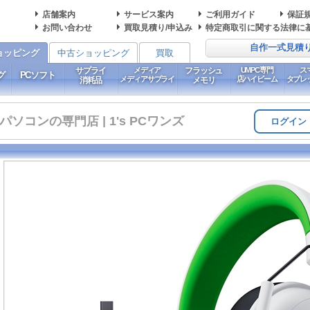
店舗案内
サービス案内
ご利用ガイド
保証
お問い合わせ
買取見積り/申込み
特定商取引に関する法律に
自作一式見積
ョッピング
中古ショッピング
買取
サプライ
メディア
フラッシュ
UMPC専門
ス
グ
PCソフト
メディアサプライ
店ハイビーム
タブレ
消耗品
メモリ
コンの専門店 | 1's PCワンズ
ログイン