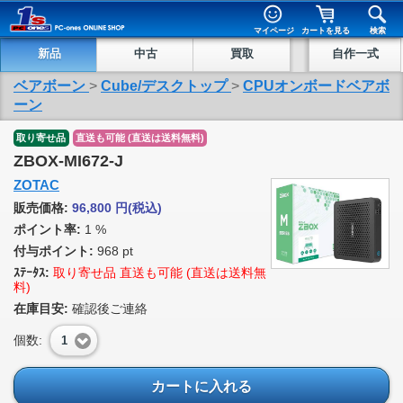
マイページ
カートを見る
検索
新品
中古
買取
自作一式
ベアボーン
>
Cube/デスクトップ
>
CPUオンボードベアボ
ーン
取り寄せ品
直送も可能 (直送は送料無料)
ZBOX-MI672-J
ZOTAC
販売価格:
96,800
円
(税込)
ポイント率:
1 %
付与ポイント:
968 pt
ｽﾃｰﾀｽ:
取り寄せ品 直送も可能 (直送は送料無
料)
在庫目安:
確認後ご連絡
個数:
1
カートに入れる