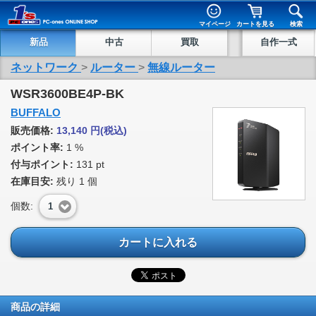
マイページ
カートを見る
検索
新品
中古
買取
自作一式
ネットワーク
>
ルーター
>
無線ルーター
WSR3600BE4P-BK
BUFFALO
販売価格:
13,140
円
(税込)
ポイント率:
1 %
付与ポイント:
131 pt
在庫目安:
残り
1
個
個数:
1
カートに入れる
商品の詳細