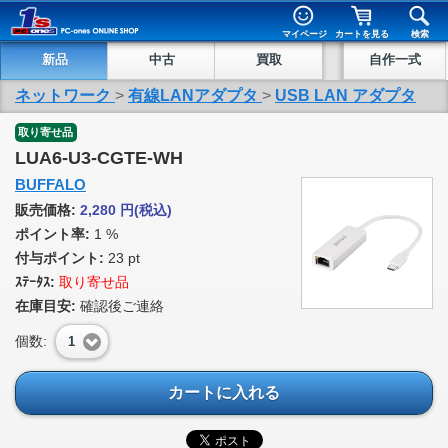
マイページ
カートを見る
検索
新品
中古
買取
自作一式
ネットワーク
>
有線LANアダプタ
>
USB LAN アダプタ
取り寄せ品
LUA6-U3-CGTE-WH
BUFFALO
販売価格:
2,280
円
(税込)
ポイント率:
1 %
付与ポイント:
23 pt
ｽﾃｰﾀｽ:
取り寄せ品
在庫目安:
確認後ご連絡
個数:
1
カートに入れる