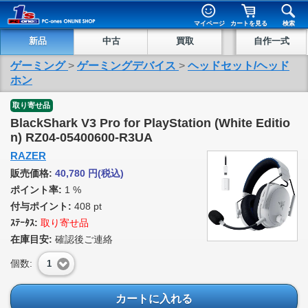
マイページ
カートを見る
検索
新品
中古
買取
自作一式
ゲーミング
>
ゲーミングデバイス
>
ヘッドセット/ヘッド
ホン
取り寄せ品
BlackShark V3 Pro for PlayStation (White Editio
n) RZ04-05400600-R3UA
RAZER
販売価格:
40,780
円
(税込)
ポイント率:
1 %
付与ポイント:
408 pt
ｽﾃｰﾀｽ:
取り寄せ品
在庫目安:
確認後ご連絡
個数:
1
カートに入れる