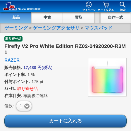
マイページ
カートを見る
検索
新品
中古
買取
自作一式
ゲーミング
>
ゲーミングアクセサリ
>
マウスパッド
取り寄せ品
Firefly V2 Pro White Edition RZ02-04920200-R3M
1
RAZER
販売価格:
17,480
円
(税込)
ポイント率:
1 %
付与ポイント:
175 pt
ｽﾃｰﾀｽ:
取り寄せ品
在庫目安:
確認後ご連絡
個数:
1
カートに入れる