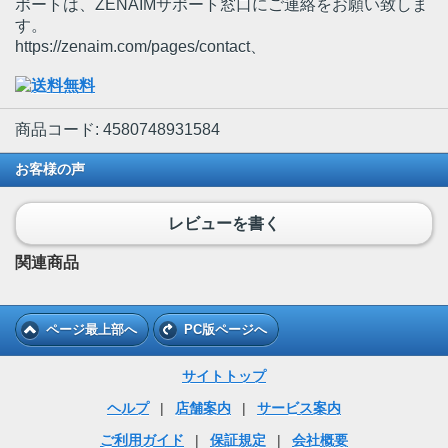
ポートは、ZENAIMサポート窓口にご連絡をお願い致しま
す。
https://zenaim.com/pages/contact、
商品コード: 4580748931584
お客様の声
レビューを書く
関連商品
ページ最上部へ
PC版ページへ
サイトトップ
ヘルプ
|
店舗案内
|
サービス案内
ご利用ガイド
|
保証規定
|
会社概要