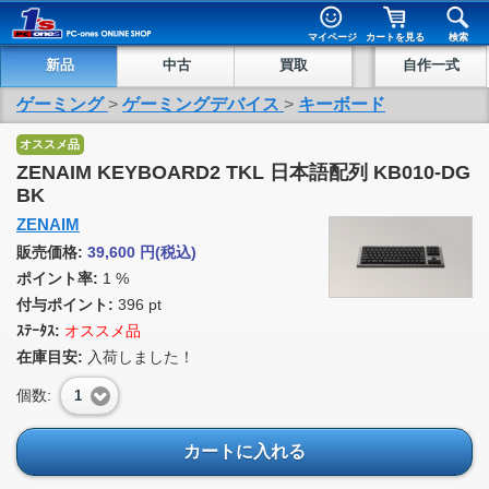
マイページ
カートを見る
検索
新品
中古
買取
自作一式
ゲーミング
>
ゲーミングデバイス
>
キーボード
オススメ品
ZENAIM KEYBOARD2 TKL 日本語配列 KB010-DG
BK
ZENAIM
販売価格:
39,600
円
(税込)
ポイント率:
1 %
付与ポイント:
396 pt
ｽﾃｰﾀｽ:
オススメ品
在庫目安:
入荷しました！
個数:
1
カートに入れる