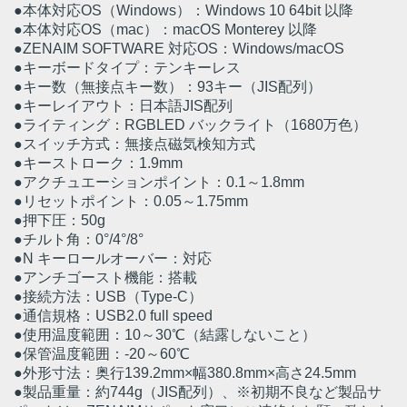
●本体対応OS（Windows）：Windows 10 64bit 以降
●本体対応OS（mac）：macOS Monterey 以降
●ZENAIM SOFTWARE 対応OS：Windows/macOS
●キーボードタイプ：テンキーレス
●キー数（無接点キー数）：93キー（JIS配列）
●キーレイアウト：日本語JIS配列
●ライティング：RGBLED バックライト（1680万色）
●スイッチ方式：無接点磁気検知方式
●キーストローク：1.9mm
●アクチュエーションポイント：0.1～1.8mm
●リセットポイント：0.05～1.75mm
●押下圧：50g
●チルト角：0°/4°/8°
●N キーロールオーバー：対応
●アンチゴースト機能：搭載
●接続方法：USB（Type-C）
●通信規格：USB2.0 full speed
●使用温度範囲：10～30℃（結露しないこと）
●保管温度範囲：-20～60℃
●外形寸法：奥行139.2mm×幅380.8mm×高さ24.5mm
●製品重量：約744g（JIS配列）、※初期不良など製品サ