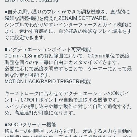
■自分の思い通りのプレイができる調整機能を、直感的に
繊細な調整機能を備えたZENAIM SOFTWARE。
シンプルでわかりやすいインターフェースとガイド機能に
より、迷わず直感的に、自分好みの快適なプレイ環境をす
ぐに設定できます。
■アクチュエーションポイント可変機能
0.1mm～1.8mmの有効範囲において、0.05mm単位で感度
調整を個々のキー毎に自由にカスタマイズできます。
必要に応じて感度を調整することで、ゲーマーにとって最
適な設定が可能です。
MOTION HACK(RAPID TRIGGER)機能
キーストロークに合わせてアクチュエーションのONポイ
ントおよびOFFポイントが自動で追従する機能です。
スイッチの押し込みや離す動作に対して自動で追従するた
め、高速連打が可能になります。
■SOCDクリーナー機能
移動キーの同時押し入力を処理し、矛盾する入力を自動的