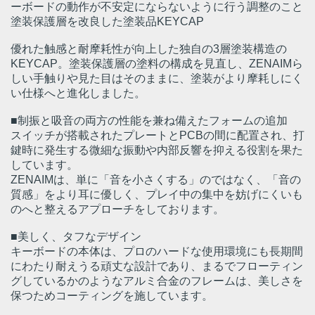
ーボードの動作が不安定にならないように行う調整のこと
塗装保護層を改良した塗装品KEYCAP
優れた触感と耐摩耗性が向上した独自の3層塗装構造の
KEYCAP。塗装保護層の塗料の構成を見直し、ZENAIMら
しい手触りや見た目はそのままに、塗装がより摩耗しにく
い仕様へと進化しました。
■制振と吸音の両方の性能を兼ね備えたフォームの追加
スイッチが搭載されたプレートとPCBの間に配置され、打
鍵時に発生する微細な振動や内部反響を抑える役割を果た
しています。
ZENAIMは、単に「音を小さくする」のではなく、「音の
質感」をより耳に優しく、プレイ中の集中を妨げにくいも
のへと整えるアプローチをしております。
■美しく、タフなデザイン
キーボードの本体は、プロのハードな使用環境にも長期間
にわたり耐えうる頑丈な設計であり、まるでフローティン
グしているかのようなアルミ合金のフレームは、美しさを
保つためコーティングを施しています。