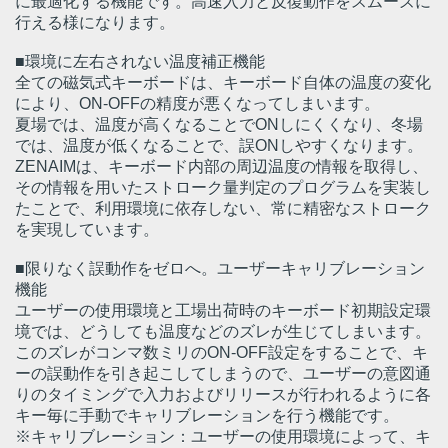
に最適化する機能です。高速入力と反復動作をスムーズに
行える様になります。
■環境に左右されない温度補正機能
全ての磁気式キーボードは、キーボード自体の温度の変化
により、ON-OFFの精度が悪くなってしまいます。
夏場では、温度が高くなることでONしにくくなり、冬場
では、温度が低くなることで、誤ONしやすくなります。
ZENAIMは、キーボード内部の周辺温度の情報を取得し、
その情報を用いたストローク量判定のプログラムを実装し
たことで、利用環境に依存しない、常に精密なストローク
を実現しています。
■限りなく誤動作をゼロへ。ユーザーキャリブレーション
機能
ユーザーの使用環境と工場出荷時のキーボード初期設定環
境では、どうしても温度などのズレが生じてしまいます。
このズレがコンマ数ミリのON-OFF設定をすることで、キ
ーの誤動作を引き起こしてしまうので、ユーザーの意図通
りのタイミングで入力およびリリースが行われるように各
キー毎に手動でキャリブレーションを行う機能です。
※キャリブレーション：ユーザーの使用環境によって、キ