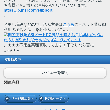
ンスカードは付属しません）、※保証・修理については、
お客様とMSI様との直接のやりとりとなります。
https://jp.msi.com/support
、
メモリ増設などの申し込み方法は
こちら
の＜ネット通販御
利用の場合＞以下をお読みください。、
、★★★不用品高額買取してます！下取りなら更に
UP★★★
お客様の声
レビューを書く
関連商品
ページ最上部へ
PC版ページへ