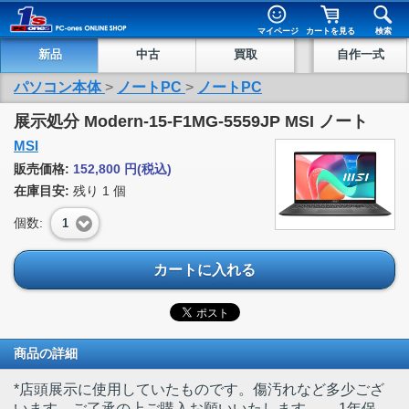
マイページ
カートを見る
検索
新品
中古
買取
自作一式
パソコン本体
>
ノートPC
>
ノートPC
展示処分 Modern-15-F1MG-5559JP MSI ノート
MSI
販売価格:
152,800
円
(税込)
在庫目安:
残り
1
個
個数:
1
カートに入れる
商品の詳細
*店頭展示に使用していたものです。傷汚れなど多少ござ
います。ご了承の上ご購入お願いいたします。
、 1年保