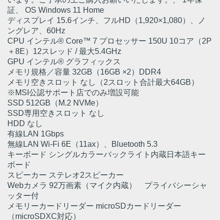
証、 OS Windows 11 Home
ディスプレイ 15.6インチ、フルHD（1,920×1,080）、ノ
ングレア、60Hz
CPU インテル® Core™ 7 プロセッサー 150U 10コア（2P
＋8E）12スレッド / 最大5.4GHz
GPU インテル® グラフィックス
メモリ規格／容量 32GB（16GB ×2）DDR4
メモリ空きスロット なし（2スロット合計最大64GB）
※MSI公認サポート店でのみ増設可能
SSD 512GB（M.2 NVMe）
SSD専用空きスロット なし
HDD なし
有線LAN 1Gbps
無線LAN Wi-Fi 6E（11ax）、Bluetooth 5.3
キーボード シングルカラーバックライト内蔵日本語キー
ボード
スピーカー ステレオ2スピーカー
Webカメラ 92万画素（マイク内蔵） プライバシーシャ
ッター付
メモリーカードリーダー microSDカードリーダー
（microSDXC対応）