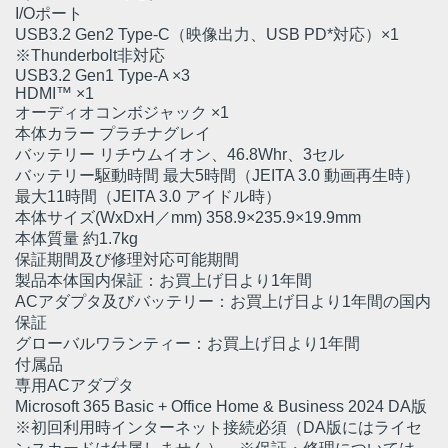
I/Oポート
USB3.2 Gen2 Type-C（映像出力、USB PD*対応）×1
※Thunderbolt非対応
USB3.2 Gen1 Type-A ×3
HDMI™ ×1
オーディオコンボジャック ×1
本体カラー プラチナグレイ
バッテリー リチウムイオン、46.8Whr、3セル
バッテリー駆動時間 最大5時間（JEITA 3.0 動画再生時）
最大11時間（JEITA 3.0 アイドル時）
本体サイズ(WxDxH／mm) 358.9×235.9×19.9mm
本体質量 約1.7kg
保証期間及び修理対応可能期間
製品本体国内保証：お買上げ日より1年間
ACアダプタ及びバッテリー：お買上げ日より1年間の国内
保証
グローバルワランティー：お買上げ日より1年間
付属品
専用ACアダプタ
Microsoft 365 Basic + Office Home & Business 2024 DA版
※初回利用時インターネット接続必須（DA版にはライセ