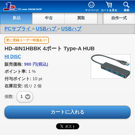
マイページ
カートを見る
検索
新品
中古
買取
自作一式
PCサプライ
>
USBハブ
>
USBハブ
更に登録ユーザー特価あり!
HD-4IN1HBBK 4ポート Type-A HUB
HI DISC
販売価格:
980
円
(税込)
ポイント率:
1 %
付与ポイント:
10 pt
在庫目安:
残り
2
個
個数:
1
カートに入れる