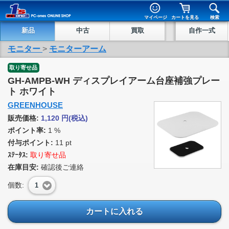
マイページ
カートを見る
検索
新品
中古
買取
自作一式
モニター
>
モニターアーム
取り寄せ品
GH-AMPB-WH ディスプレイアーム台座補強プレー
ト ホワイト
GREENHOUSE
販売価格:
1,120
円
(税込)
ポイント率:
1 %
付与ポイント:
11 pt
ｽﾃｰﾀｽ:
取り寄せ品
在庫目安:
確認後ご連絡
個数:
1
カートに入れる