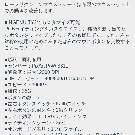
ローフリクションマウススケートは布製のマウスパッド上
での動きを改善します。
■ NGENUITY2でカスタマイズ可能
RGBライティングをカスタマイズし、機能を割り当てた
りボタンをリマップしたりするのも簡単です。また、左右
対称の使用のために左または右のマウスボタンを交換する
こともできます。
●形状：両利き用
●センサー：PixArt PAW 3311
●解像度：最大12000 DPI
●DPIプリセット：400/800/1600/3200 DPI
●スピード：300IPS
●加速：35G
●ボタンの数：6
●左右ボタンスイッチ：Kailhスイッチ
●左右ボタンの耐久性：2億クリック
●ライト効果：LED RGBライティング
●ライティングゾーン：2か所
●オンボードメモリ：1プロファイル