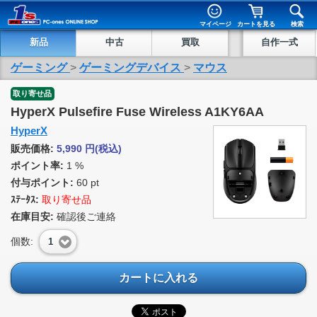
マイページ
カートを見る
検索
新品
中古
買取
自作一式
ゲーミング
>
ゲーミングデバイス
>
マウス
取り寄せ品
HyperX Pulsefire Fuse Wireless A1KY6AA
HyperX
販売価格:
5,990
円
(税込)
ポイント率:
1 %
付与ポイント:
60 pt
ｽﾃｰﾀｽ:
取り寄せ品
在庫目安:
確認後ご連絡
個数:
1
カートに入れる