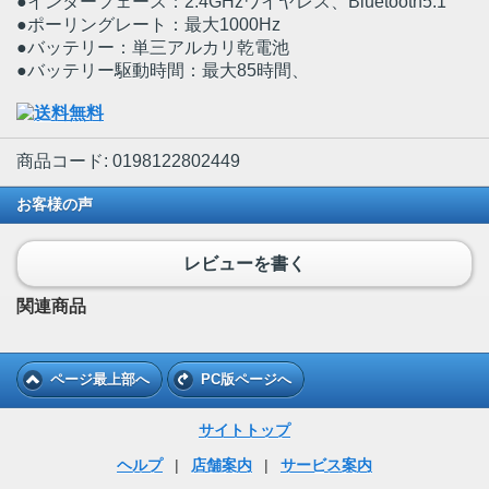
●インターフェース：2.4GHzワイヤレス、Bluetooth5.1
●ポーリングレート：最大1000Hz
●バッテリー：単三アルカリ乾電池
●バッテリー駆動時間：最大85時間、
商品コード: 0198122802449
お客様の声
レビューを書く
関連商品
ページ最上部へ
PC版ページへ
サイトトップ
ヘルプ
|
店舗案内
|
サービス案内