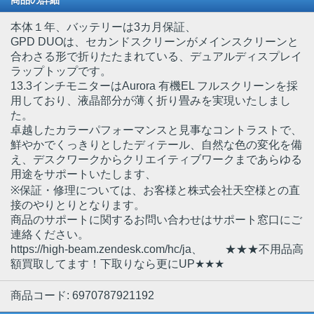
商品の詳細
本体１年、バッテリーは3カ月保証、
GPD DUOは、セカンドスクリーンがメインスクリーンと
合わさる形で折りたたまれている、デュアルディスプレイ
ラップトップです。
13.3インチモニターはAurora 有機EL フルスクリーンを採
用しており、液晶部分が薄く折り畳みを実現いたしまし
た。
卓越したカラーパフォーマンスと見事なコントラストで、
鮮やかでくっきりとしたディテール、自然な色の変化を備
え、デスクワークからクリエイティブワークまであらゆる
用途をサポートいたします、
※保証・修理については、お客様と株式会社天空様との直
接のやりとりとなります。
商品のサポートに関するお問い合わせはサポート窓口にご
連絡ください。
https://high-beam.zendesk.com/hc/ja、 ★★★不用品高
額買取してます！下取りなら更にUP★★★
商品コード: 6970787921192