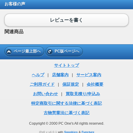
お客様の声
レビューを書く
関連商品
ページ最上部へ
PC版ページへ
サイトトップ
ヘルプ
|
店舗案内
|
サービス案内
ご利用ガイド
|
保証規定
|
会社概要
お問い合わせ
|
買取見積り/申込み
特定商取引に関する法律に基づく表記
古物営業法に基づく表記
Copyright © 2000 PC One's All rights reserved.
@s6 v v4.0.1
with
Spookies
&
Functure