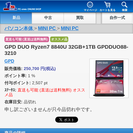
マイページ
カートを見る
検索
新品
中古
買取
自作一式
パソコン本体
>
MINI PC
>
MINI PC
直送も可能 (直送は送料無料)
オススメ品
GPD DUO Ryzen7 8840U 32GB+1TB GPDDUO88-
3210
GPD
販売価格:
250,700
円
(税込)
ポイント率:
1 %
付与ポイント:
2,507 pt
ｽﾃｰﾀｽ:
直送も可能 (直送は送料無料) オスス
メ品
在庫目安:
品切れ
申し訳ございませんが只今品切れ中です。