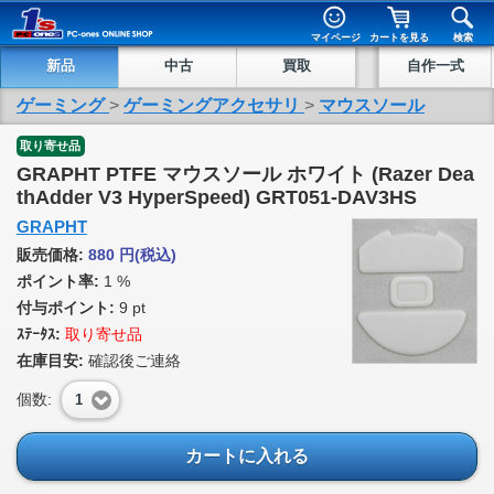
マイページ
カートを見る
検索
新品
中古
買取
自作一式
ゲーミング
>
ゲーミングアクセサリ
>
マウスソール
取り寄せ品
GRAPHT PTFE マウスソール ホワイト (Razer Dea
thAdder V3 HyperSpeed) GRT051-DAV3HS
GRAPHT
販売価格:
880
円
(税込)
ポイント率:
1 %
付与ポイント:
9 pt
ｽﾃｰﾀｽ:
取り寄せ品
在庫目安:
確認後ご連絡
個数:
1
カートに入れる