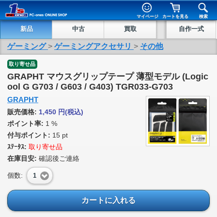
マイページ
カートを見る
検索
新品
中古
買取
自作一式
ゲーミング
>
ゲーミングアクセサリ
>
その他
取り寄せ品
GRAPHT マウスグリップテープ 薄型モデル (Logic
ool G G703 / G603 / G403) TGR033-G703
GRAPHT
販売価格:
1,450
円
(税込)
ポイント率:
1 %
付与ポイント:
15 pt
ｽﾃｰﾀｽ:
取り寄せ品
在庫目安:
確認後ご連絡
個数:
1
カートに入れる