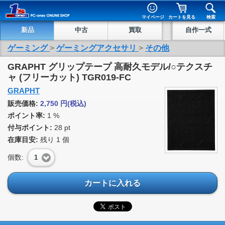
マイページ
カートを見る
検索
新品
中古
買取
自作一式
ゲーミング
>
ゲーミングアクセサリ
>
その他
GRAPHT グリップテープ 高耐久モデル/○テクスチ
ャ (フリーカット) TGR019-FC
GRAPHT
販売価格:
2,750
円
(税込)
ポイント率:
1 %
付与ポイント:
28 pt
在庫目安:
残り
1
個
個数:
1
カートに入れる