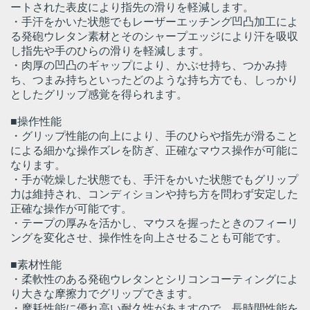
ートされた表皮により指先の滑りを軽減します。
・手汗をかいた状態でもレーザーエッチング凹凸加工によ
る発砲ウレタン素材とそのシャープエッジにより汗を吸収
し指先や手のひらの滑りを軽減します。
・肉厚の凹凸のギャップにより、かぶせ持ち、つかみ持
ち、つまみ持ちといったどのような持ち方でも、しっかり
としたグリップ感覚を得られます。
■操作性能
・グリップ性能の向上により、手のひらや指先が滑ること
による細かな操作ズレを防ぎ、正確なマウス操作が可能に
なります。
・手が乾燥した状態でも、手汗をかいた状態でもグリップ
力は維持され、コンディションや持ち方を問わず安定した
正確な操作が可能です。
・テープの厚みを活かし、マウスを握ったときのフィーリ
ングを変化させ、操作性を向上させることも可能です。
■素材性能
・柔軟性のある発砲ウレタンとシリコンコーティングによ
り大きな摩擦力でグリップできます。
・摩耗性能に優れ高い耐久性があますので、長時間性能を