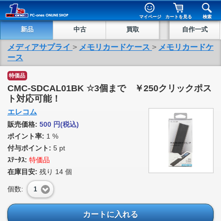
マイページ
カートを見る
検索
新品
中古
買取
自作一式
メディアサプライ
>
メモリカードケース
>
メモリカードケ
ース
特価品
CMC-SDCAL01BK ☆3個まで ￥250クリックポス
ト対応可能！
エレコム
販売価格:
500
円
(税込)
ポイント率:
1 %
付与ポイント:
5 pt
ｽﾃｰﾀｽ:
特価品
在庫目安:
残り
14
個
個数:
1
カートに入れる