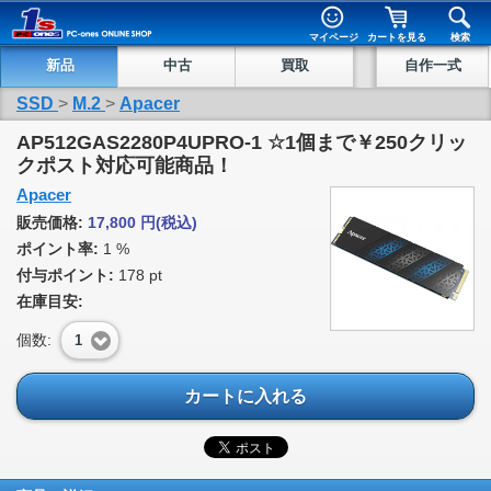
マイページ
カートを見る
検索
新品
中古
買取
自作一式
SSD
>
M.2
>
Apacer
AP512GAS2280P4UPRO-1 ☆1個まで￥250クリッ
クポスト対応可能商品！
Apacer
販売価格:
17,800
円
(税込)
ポイント率:
1 %
付与ポイント:
178 pt
在庫目安:
個数:
1
カートに入れる