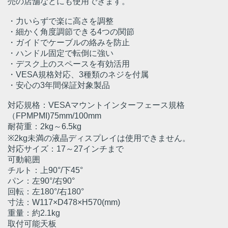
売の店舗などにも使用できます。
・力いらずで楽に高さを調整
・細かく角度調節できる4つの関節
・ガイドでケーブルの絡みを防止
・ハンドル固定で転倒に強い
・デスク上のスペースを有効活用
・VESA規格対応、3種類のネジを付属
・安心の3年間保証対象製品
対応規格：VESAマウントインターフェース規格
（FPMPMI)75mm/100mm
耐荷重：2kg～6.5kg
※2kg未満の液晶ディスプレイは使用できません。
対応サイズ：17～27インチまで
可動範囲
チルト：上90°/下45°
パン：左90°/右90°
回転：左180°/右180°
寸法：W117×D478×H570(mm)
重量：約2.1kg
取付可能天板