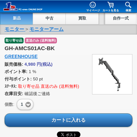
マイページ
カートを見る
検索
新品
中古
買取
自作一式
モニター
>
モニターアーム
取り寄せ品
直送のみ (送料無料)
GH-AMCS01AC-BK
GREENHOUSE
販売価格:
4,980
円
(税込)
ポイント率:
1 %
付与ポイント:
50 pt
ｽﾃｰﾀｽ:
取り寄せ品 直送のみ (送料無料)
在庫目安:
確認後ご連絡
個数:
1
カートに入れる