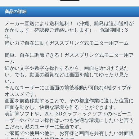
商品の詳細
メーカー直送により送料無料！（沖縄、離島は追加送料が
かかります。確認後ご連絡いたします）
、 保証期間：3
年、
軽い力で自在に動くガススプリング式モニター用アーム
簡単、自在に調節できる！ガススプリング式モニター用ア
ーム
細かい文字や数字を操作するから、画面を近づけて見た
い、でも、動画の鑑賞などは画面を離してゆったり見た
い…
そんなユーザーには画面の前後移動が可能な4軸タイプが
オススメです。
画面を前後移動することで、その都度作業に適した位置に
画面を動かし、快適な環境を作ることができます。
表計算ソフトや、2D、3Dグラフィックソフトのヘビーユ
ーザーやパソコン操作はいつも快適な環境にしたいと言う
こだわり派のユーザーに最適です。
ご家庭での使用の他に、お客様と画面を共有したい対面販