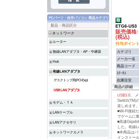
PCパーツ・自作パソコン 商品カテゴリ
新品・商品区分
ETG6-US3
販売価格
ネットワーク
(税込)
ルーター
付与ポイント :
無線LANアダプタ・AP・中継器
カテゴリ
メーカー名
Hub
商品コード
有線LANアダプタ
ｽﾃｰﾀｽ
デスクトップ用(PCI-Exp)
在庫目安
商品の詳細
USB LAN アダプタ
USB3.0
、 
Switch
モデム・ＴＡ
楽しめます
■Wi-Fi
LANケーブル
でゲームに集
■高速Gigab
LANアクセサリ
した。有線L
■本商品は
ネットワークカメラ
インストー