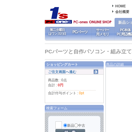
HOME
会社概要
新品シ
第二土曜日
サーバー
PC本体
PCパーツ
はワンズの日
用メモリ
PC周辺機
PCパーツと自作パソコン・組み立てパソ
ショッピングカート
商品の詳細
ご注文画面へ進む
商品数 : 0点
合計 :
0円
合計付与ポイント :
0pt
検索フォーム
新品
中古