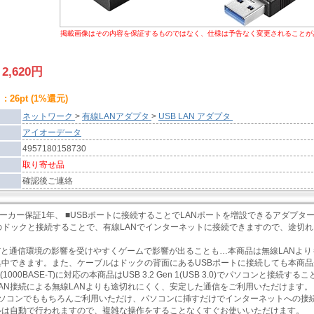
掲載画像はその内容を保証するものではなく、仕様は予告なく変更されることが
:
2,620
円
 26pt (1%還元)
ネットワーク
>
有線LANアダプタ
>
USB LAN アダプタ
アイオーデータ
4957180158730
取り寄せ品
確認後ご連絡
メーカー保証1年、 ■USBポートに接続することでLANポートを増設できるアダプターで
(TM)のドックと接続することで、有線LANでインターネットに接続できますので、途
。
接続だと通信環境の影響を受けやすくゲームで影響が出ることも…本商品は無線LANよ
中できます。また、ケーブルはドックの背面にあるUSBポートに接続しても本商品
it(1000BASE-T)に対応の本商品はUSB 3.2 Gen 1(USB 3.0)でパソコンと接
AN接続による無線LANよりも途切れにくく、安定した通信をご利用いただけます。
パソコンでももちろんご利用いただけ、パソコンに挿すだけでインターネットへの接
ルは自動で行われますので、複雑な操作をすることなくすぐお使いいただけます。