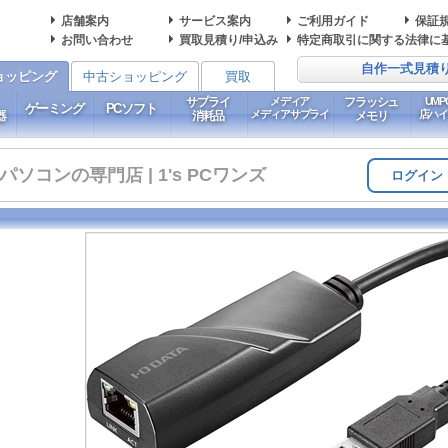
店舗案内
サービス案内
ご利用ガイド
保証
お問い合わせ
買取見積り/申込み
特定商取引に関する法律に
自作一式見積
ョッピング
中古ショッピング
買取
サプライ
メディア
フラッシュ
UM
ゲーミング
PCソフト
メディアサプライ
店ハ
器
消耗品
メモリ
コンの専門店 | 1's PCワンズ
ログイン