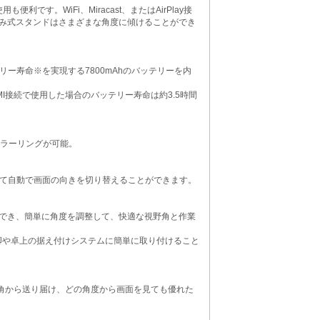
す。WiFi、Miracast、またはAirPlay接
み式スタンドはさまざまな角度に傾けることができ
リー寿命※を実現する7800mAhのバッテリーを内
MI接続で使用した場合のバッテリー寿命は約3.5時間
レスミラーリングが可能。
じて自動で画面の向きを切り替えることができます。
でき、簡単に角度を調整して、快適な視野角と作業
脚や卓上の据え付けシステムに簡単に取り付けること
広視野角から送り届け、どの角度から画面を見ても優れた