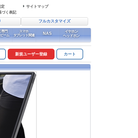
規定
サイトマップ
基づく表記
り
フルカスタマイズ
PC専門
スマホ
イヤホン
NAS
イビーム
タブレット関連
ヘッドホン
新規ユーザー登録
カート