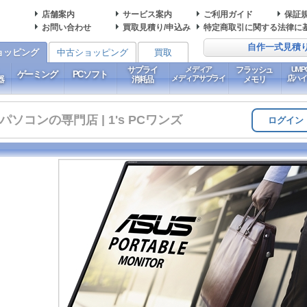
店舗案内
サービス案内
ご利用ガイド
保証
お問い合わせ
買取見積り/申込み
特定商取引に関する法律に
自作一式見積
ョッピング
中古ショッピング
買取
サプライ
メディア
フラッシュ
UM
ゲーミング
PCソフト
メディアサプライ
店ハ
器
消耗品
メモリ
コンの専門店 | 1's PCワンズ
ログイン