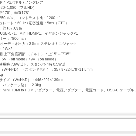
ド / IPSパネル / ノングレア
20×1,080（フルHD）
178°、垂直178°
50cd/㎡、コントラスト比：1200：1
レート：60Hz / 応答速度：5ms（GTG）
：約1670万色
USB-C×1、Mini HDMI×1、イヤホンジャック×1
ー：7800mah
 オーディオ出力：3.5mmステレオミニジャック
：1W×2
囲 上下角度調節 （チルト）：上15°～下35°
V （off mode）/ 9V （on mode）
用時 7.6W以下、スタンバイ時 0.5W以下
W×H×D） （スタンド含む）：357.9×224.78×11.5mm
kg
イズ （W×H×D）：446×291×139mm
・パッケージ込）：2.3kg
Mini HDMI to HDMIアダプター、電源アダプター、電源コード、USB-C ケーブ