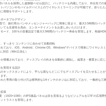
ルHDパネルを採用した超狭額ベゼル設計に、バッテリーも内蔵しており、外出先での使用も便利で
ートパソコンやモバイルデバイスとのワイヤレスミラーリングが可能です。折りたた
適に視聴をサポートします。
なポータブルデザイン
の薄型で、旅行用カバンやメッセンジャーバッグに簡単に収まり、最大3.5時間のバッテ
にいても生産性を高め、エンターテイメントをお楽しみいただけます。
モード、100％の音量設定で最大3.5時間のバッテリー寿命を実現します。有線HD
、すっきり コンテンツに合わせて自動回転
されており、iOS、Android、Chrome OS、Windows*デバイスで簡単にワイヤ
上に対応（Win11含む）
サーが搭載されており、ディスプレイの向きを自動的に感知し、縦置き・横置きに応
聴を実現する設計
式のキックスタンドにより、平らな面ならどこにでもディスプレイを立たせることが
します。
られた専用の取り付け穴は標準的な1/4インチのネジ山に対応しており、一般的な三
。
を拡張
度 （1920×1080）のIPS液晶パネルは目を見張るようなビジュアルを178°の
コントラストを実現します。