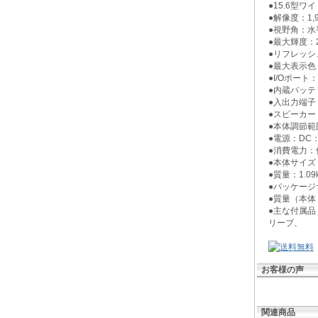
●15.6型ワイ
●解像度：1,9
●視野角：水平
●最大輝度：2
●リフレッシュ
●最大表示色
●I/Oポート：
●内蔵バッテリ
●入出力端子
●スピーカー
●本体調節範
●電源：DC： 5
●消費電力：使
●本体サイズ （
●質量：1.09
●パッケージサ
●質量（本体
●主な付属品：
リーブ、
お客様の声
関連商品