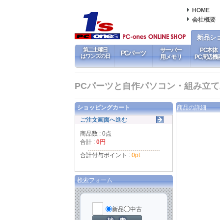
HOME
会社概要
新品シ
第二土曜日
サーバー
PC本体
PCパーツ
はワンズの日
用メモリ
PC周辺機
PCパーツと自作パソコン・組み立てパソ
ショッピングカート
商品の詳細
ご注文画面へ進む
商品数 : 0点
合計 :
0円
合計付与ポイント :
0pt
検索フォーム
新品
中古