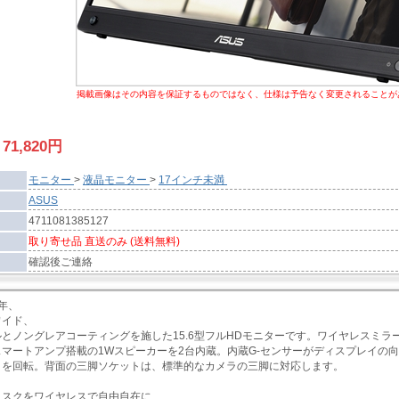
掲載画像はその内容を保証するものではなく、仕様は予告なく変更されることが
:
71,820
円
モニター
>
液晶モニター
>
17インチ未満
ASUS
4711081385127
取り寄せ品 直送のみ (送料無料)
確認後ご連絡
3年、
チワイド、
とノングレアコーティングを施した15.6型フルHDモニターです。ワイヤレスミラーリング、
スマートアンプ搭載の1Wスピーカーを2台内蔵。内蔵G-センサーがディスプレイの
きを回転。背面の三脚ソケットは、標準的なカメラの三脚に対応します。
タスクをワイヤレスで自由自在に