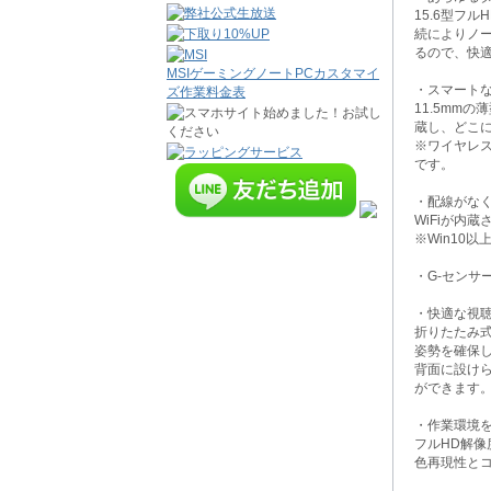
15.6型フ
続によりノ
るので、快
MSIゲーミングノートPCカスタマイ
・スマート
ズ作業料金表
11.5mm
蔵し、どこ
※ワイヤレス
です。
・配線がなく
WiFiが内蔵
※Win10以
・G-セン
・快適な視
折りたたみ
姿勢を確保
背面に設け
ができます
・作業環境
フルHD解像
色再現性と