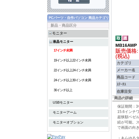
PCパーツ・自作パソコン 商品カテゴリ
新品・商品区分
モニター
液晶モニター
MB16AWP
販売価格
17インチ未満
(税込)
19インチ以上22インチ未満
カテゴリ
メーカー名
22インチ以上24インチ未満
商品コード
24インチ以上30インチ未満
ｽﾃｰﾀｽ
30インチ以上
在庫目安
商品の詳細
USBモニター
保証期間：
15.6イン
モニターアーム
超狭額ベゼル
続が可能。
モニターオプション
で画面の向
・あらゆる