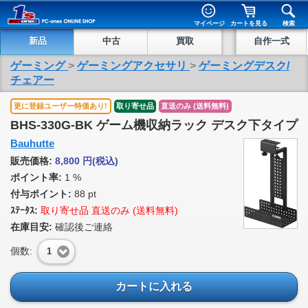
マイページ
カートを見る
検索
新品
中古
買取
自作一式
ゲーミング
>
ゲーミングアクセサリ
>
ゲーミングデスク/
チェアー
更に登録ユーザー特価あり!
取り寄せ品
直送のみ (送料無料)
BHS-330G-BK ゲーム機収納ラック デスク下タイプ
Bauhutte
販売価格:
8,800
円
(税込)
ポイント率:
1 %
付与ポイント:
88 pt
ｽﾃｰﾀｽ:
取り寄せ品 直送のみ (送料無料)
在庫目安:
確認後ご連絡
個数:
1
カートに入れる