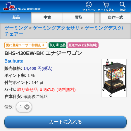
マイページ
カートを見る
検索
新品
中古
買取
自作一式
ゲーミング
>
ゲーミングアクセサリ
>
ゲーミングデスク/
チェアー
更に登録ユーザー特価あり!
取り寄せ品
直送のみ (送料無料)
BHS-430EW-BK エナジーワゴン
Bauhutte
販売価格:
14,400
円
(税込)
ポイント率:
1 %
付与ポイント:
144 pt
ｽﾃｰﾀｽ:
取り寄せ品 直送のみ (送料無料)
在庫目安:
確認後ご連絡
個数:
1
カートに入れる