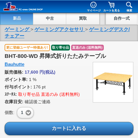
マイページ
カートを見る
検索
新品
中古
買取
自作一式
ゲーミング
>
ゲーミングアクセサリ
>
ゲーミングデスク/
チェアー
更に登録ユーザー特価あり!
取り寄せ品
直送のみ (送料無料)
BHT-800-WD 昇降式折りたたみテーブル
Bauhutte
販売価格:
17,600
円
(税込)
ポイント率:
1 %
付与ポイント:
176 pt
ｽﾃｰﾀｽ:
取り寄せ品 直送のみ (送料無料)
在庫目安:
確認後ご連絡
個数:
1
カートに入れる