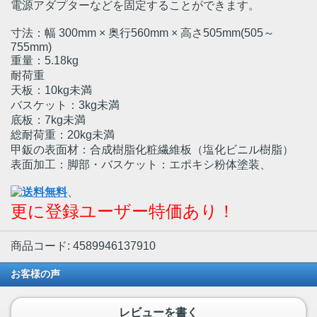
電源アダプターなどを固定することができます。
寸法：幅 300mm × 奥行560mm × 高さ505mm(505～
755mm)
重量：5.18kg
耐荷重
天板：10kg未満
バスケット：3kg未満
底板：7kg未満
総耐荷重：20kg未満
甲鈑の表面材：合成樹脂化粧繊維板（塩化ビニル樹脂）
表面加工：脚部・バスケット：エポキシ粉体塗装、
、
更に登録ユーザー特価あり！
商品コード: 4589946137910
お客様の声
レビューを書く