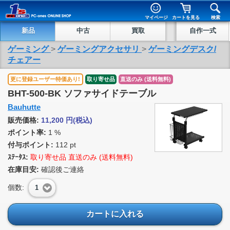
マイページ
カートを見る
検索
新品
中古
買取
自作一式
ゲーミング
>
ゲーミングアクセサリ
>
ゲーミングデスク/
チェアー
更に登録ユーザー特価あり!
取り寄せ品
直送のみ (送料無料)
BHT-500-BK ソファサイドテーブル
Bauhutte
販売価格:
11,200
円
(税込)
ポイント率:
1 %
付与ポイント:
112 pt
ｽﾃｰﾀｽ:
取り寄せ品 直送のみ (送料無料)
在庫目安:
確認後ご連絡
個数:
1
カートに入れる