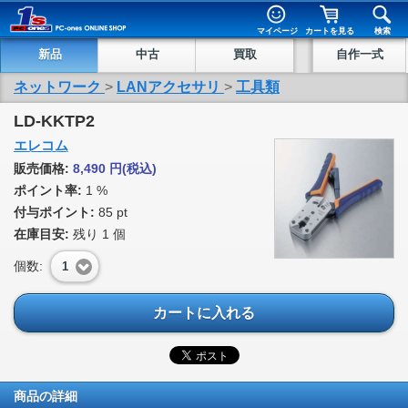
マイページ
カートを見る
検索
新品
中古
買取
自作一式
ネットワーク
>
LANアクセサリ
>
工具類
LD-KKTP2
エレコム
販売価格:
8,490
円
(税込)
ポイント率:
1 %
付与ポイント:
85 pt
在庫目安:
残り
1
個
個数:
1
カートに入れる
商品の詳細