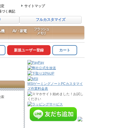
規定
サイトマップ
基づく表記
り
フルカスタマイズ
フラッシュ
ム機
AV・家電
メモリ
新規ユーザー登録
カート
MSIゲーミングノートPCカスタマイ
ズ作業料金表
検索