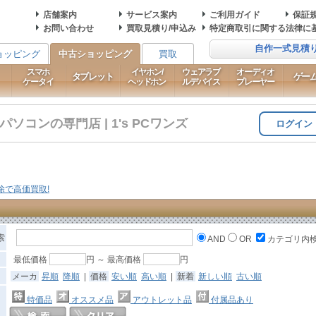
店舗案内
サービス案内
ご利用ガイド
保証
お問い合わせ
買取見積り/申込み
特定商取引に関する法律に
自作一式見積
ョッピング
中古ショッピング
買取
スマホ
イヤホン/
ウェアラブ
オーディオ
タブレット
ゲー
ケータイ
ヘッドホン
ルデバイス
プレーヤー
コンの専門店 | 1's PCワンズ
ログイン
索
AND
OR
カテゴリ内
最低価格
円 ～ 最高価格
円
メーカ
昇順
降順
|
価格
安い順
高い順
|
新着
新しい順
古い順
特価品
オススメ品
アウトレット品
付属品あり