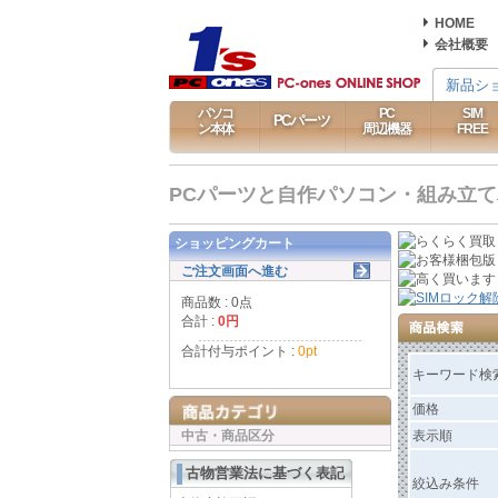
HOME
会社概要
新品シ
パソコ
PC
SIM
PCパーツ
ン本体
周辺機器
FREE
PCパーツと自作パソコン・組み立てパソ
ショッピングカート
ご注文画面へ進む
商品数 : 0点
合計 :
0円
合計付与ポイント :
0pt
キーワード検
価格
中古・商品区分
表示順
古物営業法に基づく表記
絞込み条件