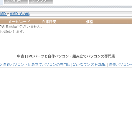
AMD
>
AMD その他
メーカ/コード
在庫目安
価格
できる商品がございません。
をお願いします。
中古 | |
PCパーツと自作パソコン・組み立てパソコン
の専門店
と自作パソコン・組み立てパソコンの専門店 | 1's PCワンズ HOME
｜
自作パソコン