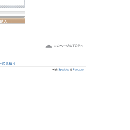
購入
一式見積り
@s6 v v4.0.1
with
Spookies
&
Functure