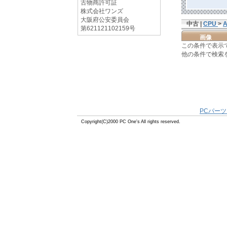
古物商許可証
株式会社ワンズ
大阪府公安委員会
中古 |
CPU
>
第621121102159号
画像
この条件で表示
他の条件で検索
PCパーツ
Copyright(C)2000 PC One's All rights reserved.