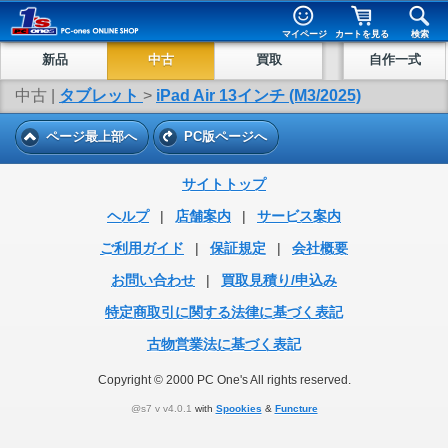
マイページ
カートを見る
検索
新品
中古
買取
自作一式
中古 |
タブレット
>
iPad Air 13インチ (M3/2025)
ページ最上部へ
PC版ページへ
サイトトップ
ヘルプ
|
店舗案内
|
サービス案内
ご利用ガイド
|
保証規定
|
会社概要
お問い合わせ
|
買取見積り/申込み
特定商取引に関する法律に基づく表記
古物営業法に基づく表記
Copyright © 2000 PC One's All rights reserved.
@s7 v v4.0.1
with
Spookies
&
Functure