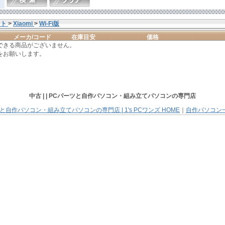
ット
>
Xiaomi
>
Wi-Fi版
メーカ/コード
在庫目安
価格
できる商品がございません。
をお願いします。
中古 | |
PCパーツと自作パソコン・組み立てパソコン
の専門店
と自作パソコン・組み立てパソコンの専門店 | 1's PCワンズ HOME
｜
自作パソコン