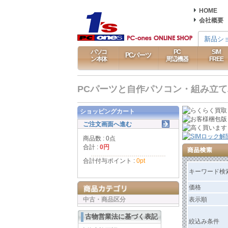
HOME
会社概要
新品シ
パソコ
PC
SIM
PCパーツ
ン本体
周辺機器
FREE
PCパーツと自作パソコン・組み立てパソ
ショッピングカート
ご注文画面へ進む
商品数 : 0点
合計 :
0円
合計付与ポイント :
0pt
キーワード検
価格
中古・商品区分
表示順
古物営業法に基づく表記
絞込み条件