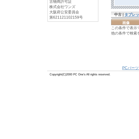
古物商許可証
株式会社ワンズ
大阪府公安委員会
中古 |
タブレ
第621121102159号
画像
この条件で表示
他の条件で検索
PCパーツ
Copyright(C)2000 PC One's All rights reserved.