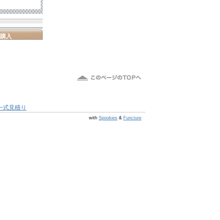
購入
一式見積り
@s6 v v4.0.1
with
Spookies
&
Functure