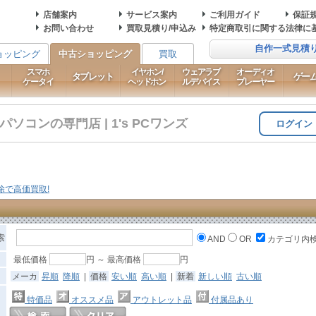
店舗案内
サービス案内
ご利用ガイド
保証
お問い合わせ
買取見積り/申込み
特定商取引に関する法律に
自作一式見積
ョッピング
中古ショッピング
買取
スマホ
イヤホン/
ウェアラブ
オーディオ
タブレット
ゲー
ケータイ
ヘッドホン
ルデバイス
プレーヤー
コンの専門店 | 1's PCワンズ
ログイン
索
AND
OR
カテゴリ内
最低価格
円 ～ 最高価格
円
メーカ
昇順
降順
|
価格
安い順
高い順
|
新着
新しい順
古い順
特価品
オススメ品
アウトレット品
付属品あり