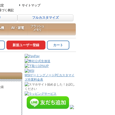
規定
サイトマップ
基づく表記
り
フルカスタマイズ
フラッシュ
ム機
AV・家電
メモリ
新規ユーザー登録
カート
MSIゲーミングノートPCカスタマイ
ズ作業料金表
検索