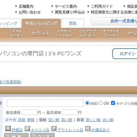
店舗案内
サービス案内
ご利用ガイド
保証
お問い合わせ
買取見積り/申込み
特定商取引に関する法律に
自作一式見積
ョッピング
中古ショッピング
買取
スマホ
イヤホン/
ウェアラブ
オーディオ
タブレット
ゲー
ケータイ
ヘッドホン
ルデバイス
プレーヤー
コンの専門店 | 1's PCワンズ
ログイン
索
AND
OR
カテゴリ内
最低価格
円 ～ 最高価格
円
メーカ
昇順
降順
|
価格
安い順
高い順
|
新着
新しい順
古い順
特価品
オススメ品
アウトレット品
付属品あり