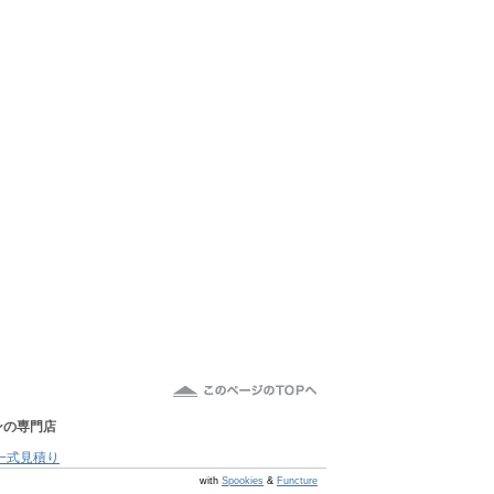
ン
の専門店
一式見積り
@s7 v v4.0.1
with
Spookies
&
Functure