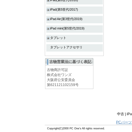
iPad(第6世代/2018)
iPad(第5世代/2017)
iPad Air(第3世代/2019)
iPad mini(第5世代/2019)
タブレット
タブレットアクセサリ
古物営業法に基づく表記
古物商許可証
株式会社ワンズ
大阪府公安委員会
第621121102159号
中古 | i
PCパーツ
Copyright(C)2000 PC One's All rights reserved.