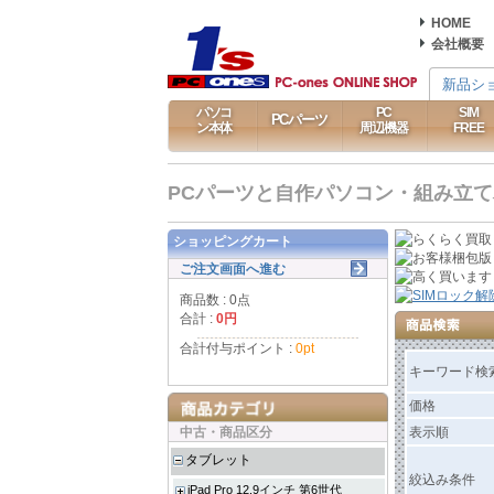
HOME
会社概要
新品シ
パソコ
PC
SIM
PCパーツ
ン本体
周辺機器
FREE
PCパーツと自作パソコン・組み立てパソ
ショッピングカート
ご注文画面へ進む
商品数 : 0点
合計 :
0円
合計付与ポイント :
0pt
キーワード検
価格
中古・商品区分
表示順
タブレット
絞込み条件
iPad Pro 12.9インチ 第6世代