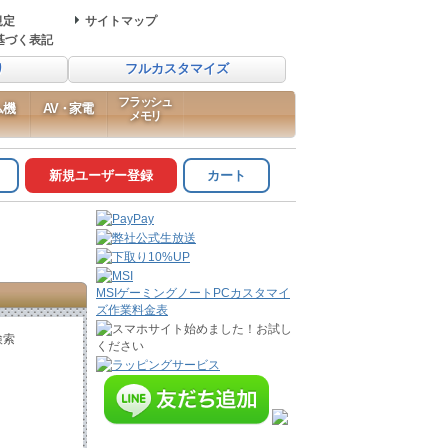
規定
サイトマップ
基づく表記
り
フルカスタマイズ
フラッシュ
ム機
AV・家電
メモリ
新規ユーザー登録
カート
MSIゲーミングノートPCカスタマイ
ズ作業料金表
検索