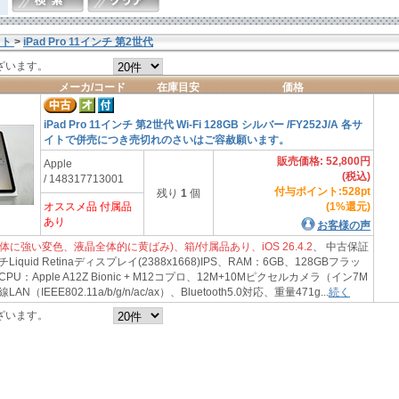
ット
>
iPad Pro 11インチ 第2世代
ざいます。
メーカ/コード
在庫目安
価格
iPad Pro 11インチ 第2世代 Wi-Fi 128GB シルバー /FY252J/A 各サ
イトで併売につき売切れのさいはご容赦願います。
販売価格: 52,800円
Apple
(税込)
/ 148317713001
付与ポイント:528pt
残り
1
個
オススメ品 付属品
(1%還元)
あり
お客様の声
体に強い変色、液晶全体的に黄ばみ)、箱/付属品あり、iOS 26.4.2
、 中古保証
Liquid Retinaディスプレイ(2388x1668)IPS、RAM：6GB、128GBフラッ
U：Apple A12Z Bionic + M12コプロ、12M+10Mピクセルカメラ（イン7M
（IEEE802.11a/b/g/n/ac/ax）、Bluetooth5.0対応、重量471g...
続く
ざいます。