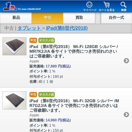
マイページ
カートを見る
検索
新品
中古
買取
自作一式
中古 |
タブレット
>
iPad(第6世代/2018)
中古
オススメ品
iPad（第6世代/2018） Wi-Fi 128GB シルバー /
MR7K2J/A 各サイトで併売につき売切れのさい
はご容赦願います。
Apple
販売価格:
17,980 円
(税込)
ポイント率:
1 %
付与ポイント:
180 pt
在庫:
残り 1 個
中古
オススメ品
iPad（第6世代/2018） Wi-Fi 32GB シルバー /M
R7G2J/A 各サイトで併売につき売切れのさいは
ご容赦願います。
Apple
販売価格:
14,980 円
(税込)
ポイント率:
1 %
付与ポイント:
150 pt