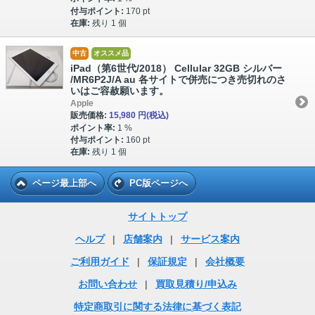
付与ポイント:
170 pt
在庫:
残り 1 個
中古
オススメ品
iPad（第6世代/2018） Cellular 32GB シルバー
/MR6P2J/A au 各サイトで併売につき売切れのさ
いはご容赦願います。
Apple
販売価格:
15,980 円
(税込)
ポイント率:
1 %
付与ポイント:
160 pt
在庫:
残り 1 個
ページ最上部へ
PC版ページへ
サイトトップ
ヘルプ
|
店舗案内
|
サービス案内
ご利用ガイド
|
保証規定
|
会社概要
お問い合わせ
|
買取見積り/申込み
特定商取引に関する法律に基づく表記