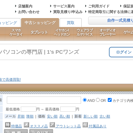
店舗案内
サービス案内
ご利用ガイド
保証
お問い合わせ
買取見積り/申込み
特定商取引に関する法律に
自作一式見積
ョッピング
中古ショッピング
買取
スマホ
イヤホン/
ウェアラブ
オーディオ
タブレット
ゲー
ケータイ
ヘッドホン
ルデバイス
プレーヤー
コンの専門店 | 1's PCワンズ
ログイン
索
AND
OR
カテゴリ内
最低価格
円 ～ 最高価格
円
メーカ
昇順
降順
|
価格
安い順
高い順
|
新着
新しい順
古い順
特価品
オススメ品
アウトレット品
付属品あり