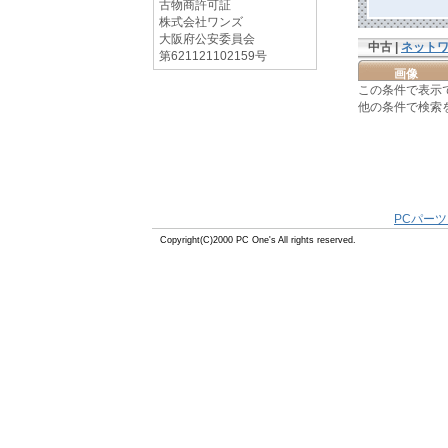
古物商許可証
株式会社ワンズ
大阪府公安委員会
中古 |
ネット
第621121102159号
画像
この条件で表示
他の条件で検索
PCパーツ
Copyright(C)2000 PC One's All rights reserved.