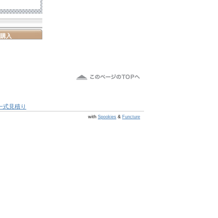
購入
一式見積り
@s6 v v4.0.1
with
Spookies
&
Functure