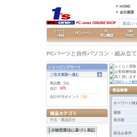
HOME
会社概要
新品シ
パソコ
PC
SIM
PCパーツ
ン本体
周辺機器
FREE
PCパーツと自作パソコン・組み立てパソ
ショッピングカート
ご注文画面へ進む
商品数 : 0点
合計 :
0円
合計付与ポイント :
0pt
キーワード検
価格
中古・商品区分
表示順
古物営業法に基づく表記
絞込み条件