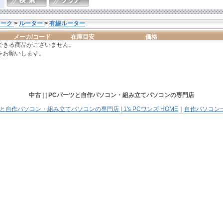
ワーク
>
ルーター
>
有線ルーター
メーカ/コード
在庫目安
価格
できる商品がございません。
をお願いします。
中古 | |
PCパーツと自作パソコン・組み立てパソコン
の専門店
と自作パソコン・組み立てパソコンの専門店 | 1's PCワンズ HOME
｜
自作パソコン