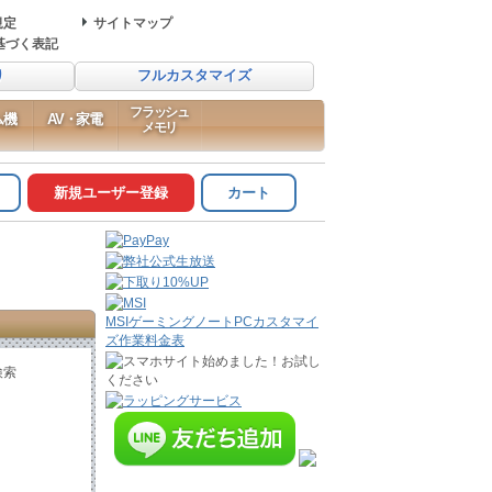
規定
サイトマップ
基づく表記
り
フルカスタマイズ
フラッシュ
ム機
AV・家電
メモリ
新規ユーザー登録
カート
MSIゲーミングノートPCカスタマイ
ズ作業料金表
検索